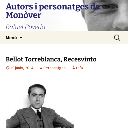
Autors i personatges de
Monòver
Rafael Poveda
Saltar
Buscar:
Menú
al
contenido
Bellot Torreblanca, Recesvinto
19 junio, 2014
Personatges
rafa