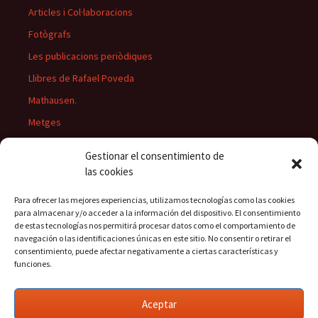
Articles i Col·laboracions
Fotògrafs
Les publicacions periòdiques
Llibres de Rafael Poveda
Mathausen.
Metges
Músics
Gestionar el consentimiento de
Personatges
las cookies
Pintors
Para ofrecer las mejores experiencias, utilizamos tecnologías como las cookies
Presidents del Casino
para almacenar y/o acceder a la información del dispositivo. El consentimiento
de estas tecnologías nos permitirá procesar datos como el comportamiento de
Rectors
navegación o las identificaciones únicas en este sitio. No consentir o retirar el
consentimiento, puede afectar negativamente a ciertas características y
funciones.
Buscar:
Aceptar