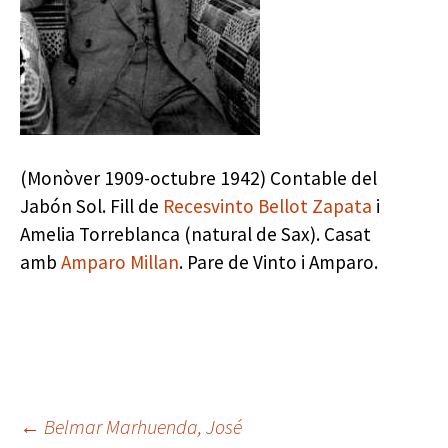
(Monòver 1909-octubre 1942) Contable del
Jabón Sol. Fill de
Recesvinto Bellot Zapata
i
Amelia Torreblanca (natural de Sax). Casat
amb
Amparo Millan
. Pare de Vinto i Amparo.
Navegación
←
Belmar Marhuenda, José