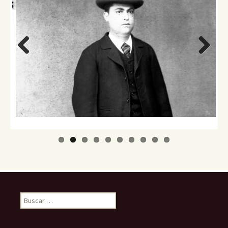
Previo
Next
us
Buscar: