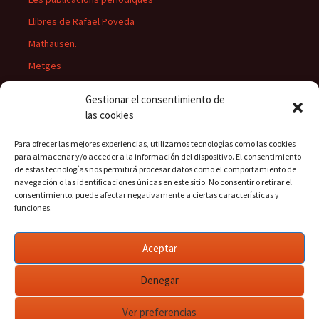
Llibres de Rafael Poveda
Mathausen.
Metges
Músics
Gestionar el consentimiento de
Personatges
las cookies
Pintors
Para ofrecer las mejores experiencias, utilizamos tecnologías como las cookies
Presidents del Casino
para almacenar y/o acceder a la información del dispositivo. El consentimiento
de estas tecnologías nos permitirá procesar datos como el comportamiento de
Rectors
navegación o las identificaciones únicas en este sitio. No consentir o retirar el
consentimiento, puede afectar negativamente a ciertas características y
funciones.
Buscar:
Aceptar
Denegar
Ver preferencias