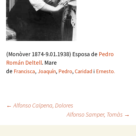
(Monòver 1874-9.01.1938) Esposa de
Pedro
Román Deltell
. Mare
de
,
Francisca
Joaquín
,
Pedro
,
Caridad
i
Ernesto.
Navegación
←
Alfonso Calpena, Dolores
Alfonso Samper, Tomàs
→
de