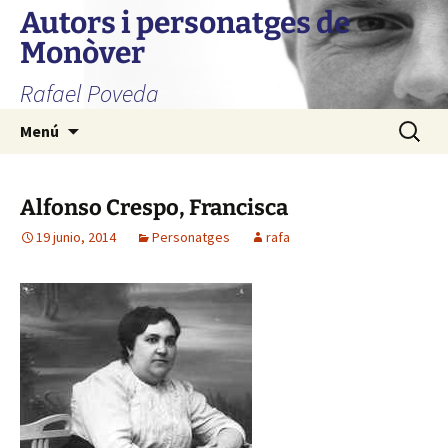
Autors i personatges de
Monòver
Rafael Poveda
Saltar
Buscar:
Menú
al
contenido
Alfonso Crespo, Francisca
19 junio, 2014
Personatges
rafa