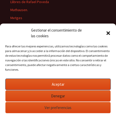
Llibres de Rafael Poveda
Mathausen.
Metges
Músics
Gestionar el consentimiento de
Personatges
las cookies
Pintors
Para ofrecer las mejores experiencias, utilizamos tecnologías como las cookies
Presidents del Casino
para almacenar y/o acceder a la información del dispositivo. El consentimiento
de estas tecnologías nos permitirá procesar datos como el comportamiento de
Rectors
navegación o las identificaciones únicas en este sitio. No consentir o retirar el
consentimiento, puede afectar negativamente a ciertas características y
funciones.
Buscar:
Aceptar
Denegar
Ver preferencias
Funciona gracias a WordPress