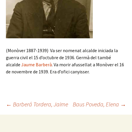
(Monòver 1887-1939) Va ser nomenat alcalde iniciada la
guerra civil el 15 d’octubre de 1936. Germà del també
alcalde
Jaume Barberà
. Va morir afussellat a Monòver el 16
de novembre de 1939. Era d’ofici canyisser.
Navegación
←
Barberá Tordera, Jaime
Baus Poveda, Elena
→
de