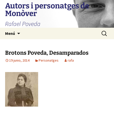
Autors i personatges de
Monòver
Rafael Poveda
Saltar
Buscar:
Menú
al
contenido
Brotons Poveda, Desamparados
19 junio, 2014
Personatges
rafa