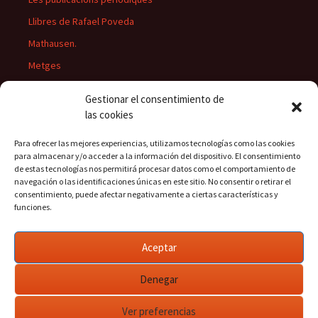
Llibres de Rafael Poveda
Mathausen.
Metges
Músics
Gestionar el consentimiento de
Personatges
las cookies
Pintors
Para ofrecer las mejores experiencias, utilizamos tecnologías como las cookies
Presidents del Casino
para almacenar y/o acceder a la información del dispositivo. El consentimiento
de estas tecnologías nos permitirá procesar datos como el comportamiento de
Rectors
navegación o las identificaciones únicas en este sitio. No consentir o retirar el
consentimiento, puede afectar negativamente a ciertas características y
funciones.
Buscar:
Aceptar
Denegar
Ver preferencias