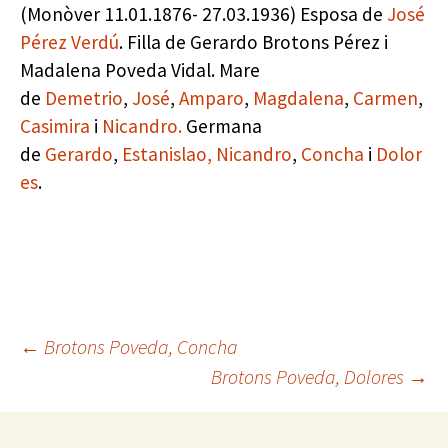
(Monòver 11.01.1876- 27.03.1936) Esposa de
José
Pérez Verdú
. Filla de Gerardo Brotons Pérez i
Madalena Poveda Vidal. Mare
de
Demetrio
,
José
,
Amparo
,
Magdalena
,
Carmen
,
Casimira
i
Nicandro.
Germana
de
Gerardo
,
Estanislao,
Nicandro
,
Concha
i
Dolor
es
.
Navegación
←
Brotons Poveda, Concha
Brotons Poveda, Dolores
→
de