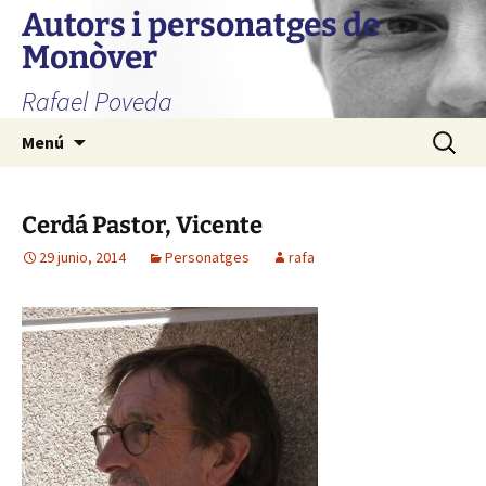
Autors i personatges de
Monòver
Rafael Poveda
Saltar
Buscar:
Menú
al
contenido
Cerdá Pastor, Vicente
29 junio, 2014
Personatges
rafa