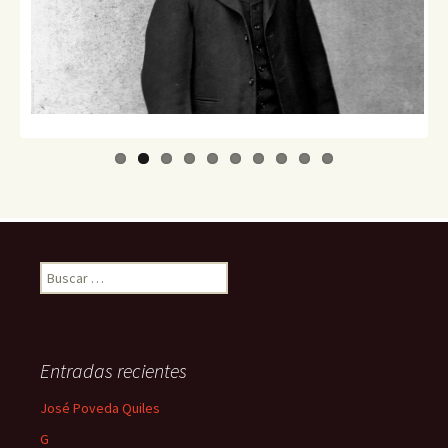
Previo
Next
us
Buscar:
Entradas recientes
José Poveda Quiles
G