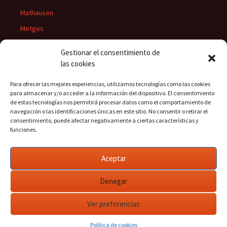
Mathausen.
Metges
Músics
Gestionar el consentimiento de
Personatges
las cookies
Pintors
Para ofrecer las mejores experiencias, utilizamos tecnologías como las cookies
Presidents del Casino
para almacenar y/o acceder a la información del dispositivo. El consentimiento
de estas tecnologías nos permitirá procesar datos como el comportamiento de
Rectors
navegación o las identificaciones únicas en este sitio. No consentir o retirar el
consentimiento, puede afectar negativamente a ciertas características y
funciones.
Buscar:
Aceptar
Denegar
Ver preferencias
Funciona gracias a WordPress
Política de cookies