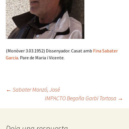
(Monòver 3.03.1952) Dissenyador. Casat amb
Fina Sabater
Garcia
. Pare de Maria i Vicente.
Navegación
←
Sabater Monzó, José
IMPACTO Begoña Garbi Tortosa
→
de
Deja una respuesta