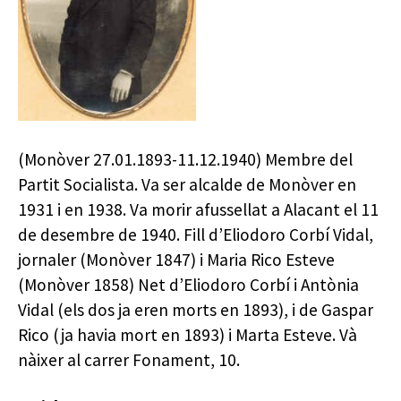
(Monòver 27.01.1893-11.12.1940) Membre del
Partit Socialista. Va ser alcalde de Monòver en
1931 i en 1938. Va morir afussellat a Alacant el 11
de desembre de 1940. Fill d’Eliodoro Corbí Vidal,
jornaler (Monòver 1847) i Maria Rico Esteve
(Monòver 1858) Net d’Eliodoro Corbí i Antònia
Vidal (els dos ja eren morts en 1893), i de Gaspar
Rico (ja havia mort en 1893) i Marta Esteve. Và
nàixer al carrer Fonament, 10.