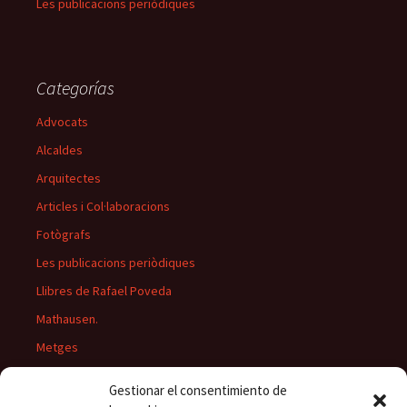
Les publicacions periòdiques
Categorías
Advocats
Alcaldes
Arquitectes
Articles i Col·laboracions
Fotògrafs
Les publicacions periòdiques
Llibres de Rafael Poveda
Mathausen.
Metges
Músics
Gestionar el consentimiento de
Personatges