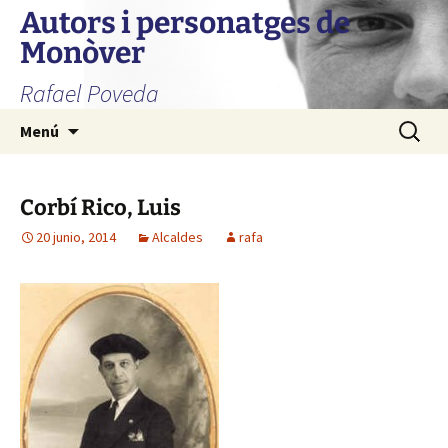
Autors i personatges de
Monòver
Rafael Poveda
Saltar
Buscar:
Menú
al
contenido
Corbí Rico, Luis
20 junio, 2014
Alcaldes
rafa