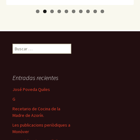
Buscar:
Entradas recientes
José Poveda Quiles
G
Recetario de Cocina de la
Madre de Azorín.
Les publicacions periòdiques a
Monòver