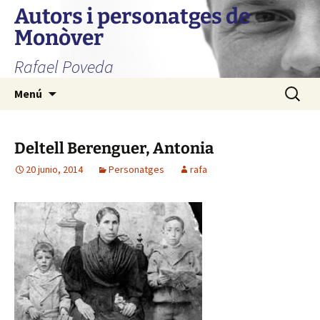
Autors i personatges de
Monòver
Rafael Poveda
Saltar
Buscar:
Menú
al
contenido
Deltell Berenguer, Antonia
20 junio, 2014
Personatges
rafa