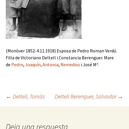
(Monòver 1852-4.11.1918) Esposa de Pedro Roman Verdú.
Filla de Victoriano Deltell i Constancia Berenguer. Mare
de
Pedro
,
Joaquín
,
Antonia
,
Remedios
i José Mª.
Navegación
←
Deltell, Tomàs
Deltell Berenguer, Salvador
→
de
Deja una respuesta