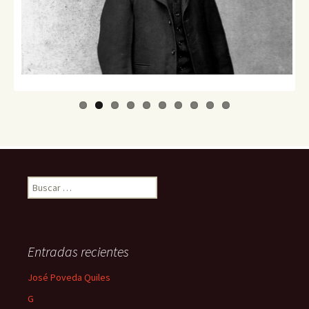
us
Buscar:
Entradas recientes
José Poveda Quiles
G