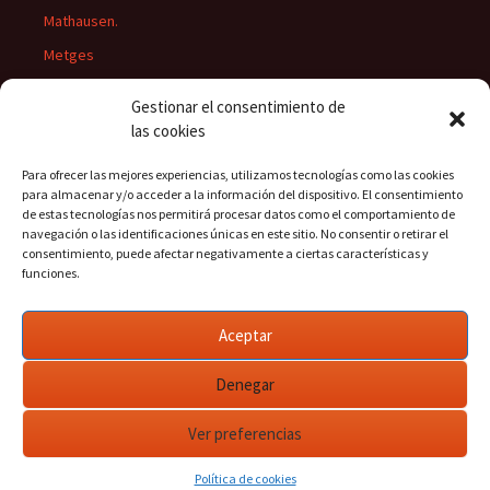
Mathausen.
Metges
Músics
Gestionar el consentimiento de
Personatges
las cookies
Pintors
Para ofrecer las mejores experiencias, utilizamos tecnologías como las cookies
Presidents del Casino
para almacenar y/o acceder a la información del dispositivo. El consentimiento
de estas tecnologías nos permitirá procesar datos como el comportamiento de
Rectors
navegación o las identificaciones únicas en este sitio. No consentir o retirar el
consentimiento, puede afectar negativamente a ciertas características y
funciones.
Buscar:
Aceptar
Denegar
Ver preferencias
Funciona gracias a WordPress
Política de cookies