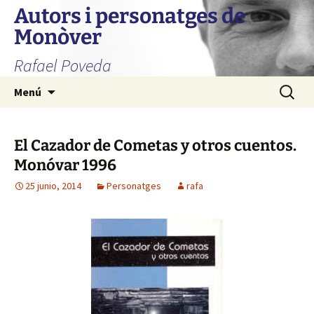
Autors i personatges de
Monòver
Rafael Poveda
Saltar
Buscar:
Menú
al
contenido
El Cazador de Cometas y otros cuentos.
Monóvar 1996
25 junio, 2014
Personatges
rafa