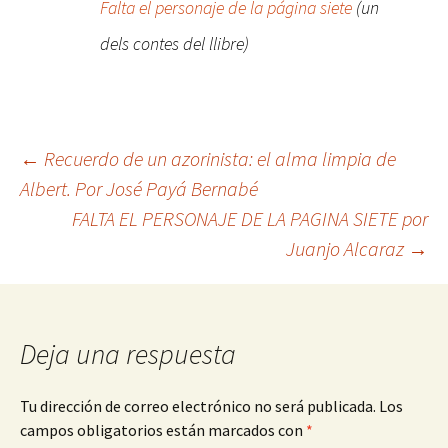
Falta el personaje de la página siete
(un
dels contes del llibre)
Navegación
←
Recuerdo de un azorinista: el alma limpia de
Albert. Por José Payá Bernabé
FALTA EL PERSONAJE DE LA PAGINA SIETE por
de
Juanjo Alcaraz
→
entradas
Deja una respuesta
Tu dirección de correo electrónico no será publicada.
Los
campos obligatorios están marcados con
*