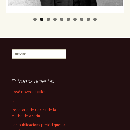
Buscar:
Entradas recientes
José Poveda Quiles
G
Recetario de Cocina de la
Madre de Azorín.
Les publicacions periòdiques a