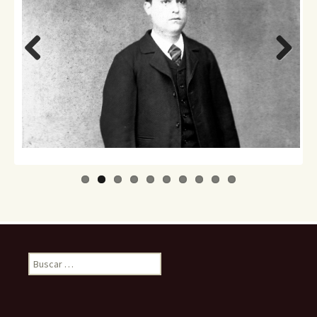
Previo
Next
us
Buscar: