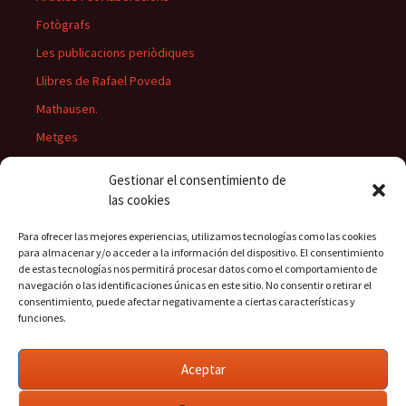
Fotògrafs
Les publicacions periòdiques
Llibres de Rafael Poveda
Mathausen.
Metges
Músics
Gestionar el consentimiento de
Personatges
las cookies
Pintors
Para ofrecer las mejores experiencias, utilizamos tecnologías como las cookies
Presidents del Casino
para almacenar y/o acceder a la información del dispositivo. El consentimiento
de estas tecnologías nos permitirá procesar datos como el comportamiento de
Rectors
navegación o las identificaciones únicas en este sitio. No consentir o retirar el
consentimiento, puede afectar negativamente a ciertas características y
funciones.
Buscar:
Aceptar