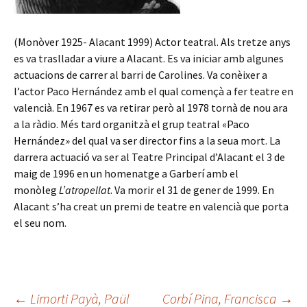
(Monòver 1925- Alacant 1999) Actor teatral. Als tretze anys
es va traslladar a viure a Alacant. Es va iniciar amb algunes
actuacions de carrer al barri de Carolines. Va conèixer a
l’actor Paco Hernández amb el qual començà a fer teatre en
valencià. En 1967 es va retirar però al 1978 tornà de nou ara
a la ràdio. Més tard organitzà el grup teatral «Paco
Hernández» del qual va ser director fins a la seua mort. La
darrera actuació va ser al Teatre Principal d’Alacant el 3 de
maig de 1996 en un homenatge a Garberí amb el
monòleg
L’atropellat
. Va morir el 31 de gener de 1999. En
Alacant s’ha creat un premi de teatre en valencià que porta
el seu nom.
←
Limorti Payà, Paül
Corbí Pina, Francisca
→