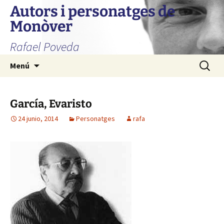
Autors i personatges de
Monòver
Rafael Poveda
Saltar
Buscar:
Menú
al
contenido
García, Evaristo
24 junio, 2014
Personatges
rafa