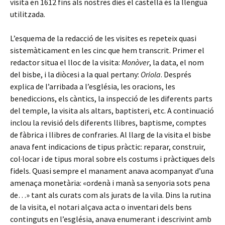
visita en 1612 fins als nostres dies el castellà és la llengua
utilitzada.
L’esquema de la redacció de les visites es repeteix quasi
sistemàticament en les cinc que hem transcrit. Primer el
redactor situa el lloc de la visita:
Monòver
, la data, el nom
del bisbe, i la diòcesi a la qual pertany:
Oriola
. Després
explica de l’arribada a l’església, les oracions, les
benediccions, els càntics, la inspecció de les diferents parts
del temple, la visita als altars, baptisteri, etc. A continuació
inclou la revisió dels diferents llibres, baptisme, comptes
de fàbrica i llibres de confraries. Al llarg de la visita el bisbe
anava fent indicacions de tipus pràctic: reparar, construir,
col·locar i de tipus moral sobre els costums i pràctiques dels
fidels. Quasi sempre el manament anava acompanyat d’una
amenaça monetària: «ordenà i manà sa senyoria sots pena
de…» tant als curats com als jurats de la vila. Dins la rutina
de la visita, el notari alçava acta o inventari dels bens
continguts en l’església, anava enumerant i descrivint amb