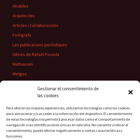
Alcaldes
Arquitectes
Articles i Col·laboracions
Fotògrafs
Les publicacions periòdiques
Llibres de Rafael Poveda
Mathausen.
Metges
Músics
Gestionar el consentimiento de
Personatges
las cookies
Pintors
Para ofrecer las mejores experiencias, utilizamos tecnologías como las cookies
Presidents del Casino
para almacenar y/o acceder a la información del dispositivo. El consentimiento
de estas tecnologías nos permitirá procesar datos como el comportamiento de
Rectors
navegación o las identificaciones únicas en este sitio. No consentir o retirar el
consentimiento, puede afectar negativamente a ciertas características y
funciones.