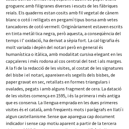
groguenc amb filigranes diverses i escuts de les fàbriques
reials. Els quaderns estan cosits amb fil vegetal de cànem
blanc o cotó i relligats en pergamí tipus borsa amb vetes
tancadores de cotó vermell. Originàriament estaven escrits
en tinta metàl·lica negra, però aquesta, a conseqüència del
temps i l’ oxidació, ha derivat a sèpia fort. La cal·ligrafia és
molt variada i depèn del notari però en general és
humanística o itàlica, amb modalitat cursiva elegant en les
capçaleres i més rodona al cos central del text i als marges.
A la fi de la redacció de les visites, al costat de les signatures
del bisbe i el notari, apareixen els segells dels bisbes, de
paper gravat en sec, retallats en formes triangulars i
ovalades, pegats i amb alguns fragment de cera. La datació
de les visites comença en 1595, i és la primera i més antiga
que es conserva. La llengua emprada en les dues primeres
visites és el català, amb freqüents mots i paràgrafs en llatí i
algun castellanisme. Sense que aparegua cap document
indicador i sense cap motiu aparent a partir de la tercera