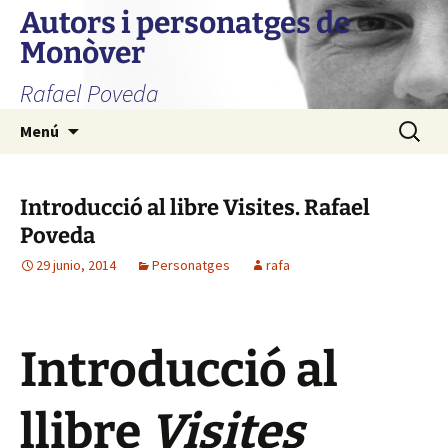
Autors i personatges de
Monòver
Rafael Poveda
Saltar
Buscar:
Menú
al
contenido
Introducció al libre Visites. Rafael
Poveda
29 junio, 2014
Personatges
rafa
Introducció al
llibre
Visites