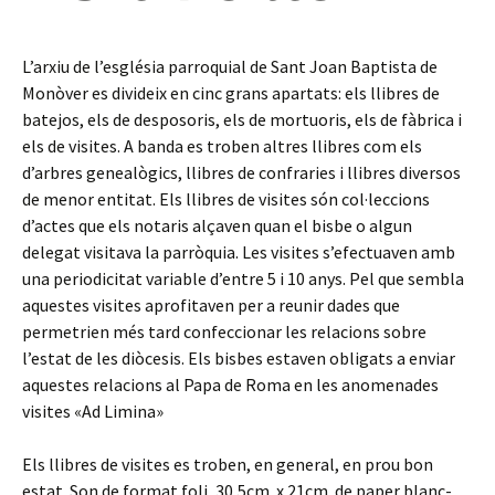
L’arxiu de l’església parroquial de Sant Joan Baptista de
Monòver es divideix en cinc grans apartats: els llibres de
batejos, els de desposoris, els de mortuoris, els de fàbrica i
els de visites. A banda es troben altres llibres com els
d’arbres genealògics, llibres de confraries i llibres diversos
de menor entitat. Els llibres de visites són col·leccions
d’actes que els notaris alçaven quan el bisbe o algun
delegat visitava la parròquia. Les visites s’efectuaven amb
una periodicitat variable d’entre 5 i 10 anys. Pel que sembla
aquestes visites aprofitaven per a reunir dades que
permetrien més tard confeccionar les relacions sobre
l’estat de les diòcesis. Els bisbes estaven obligats a enviar
aquestes relacions al Papa de Roma en les anomenades
visites «Ad Limina»
Els llibres de visites es troben, en general, en prou bon
estat. Son de format foli, 30,5cm. x 21cm. de paper blanc-