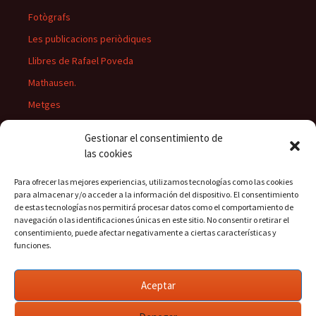
Fotògrafs
Les publicacions periòdiques
Llibres de Rafael Poveda
Mathausen.
Metges
Músics
Gestionar el consentimiento de
Personatges
las cookies
Pintors
Para ofrecer las mejores experiencias, utilizamos tecnologías como las cookies
Presidents del Casino
para almacenar y/o acceder a la información del dispositivo. El consentimiento
de estas tecnologías nos permitirá procesar datos como el comportamiento de
Rectors
navegación o las identificaciones únicas en este sitio. No consentir o retirar el
consentimiento, puede afectar negativamente a ciertas características y
funciones.
Buscar:
Aceptar