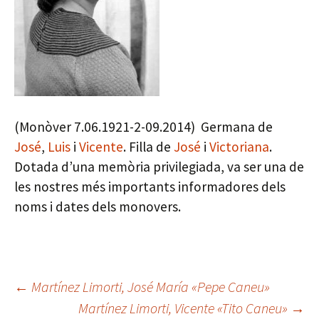
(Monòver 7.06.1921-2-09.2014) Germana de
José
,
Luis
i
Vicente
. Filla de
José
i
Victoriana
.
Dotada d’una memòria privilegiada, va ser una de
les nostres més importants informadores dels
noms i dates dels monovers.
Navegación
←
Martínez Limorti, José María «Pepe Caneu»
Martínez Limorti, Vicente «Tito Caneu»
→