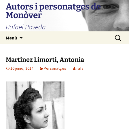
Autors i personatges de
Monòver
Rafael Poveda
Saltar
Buscar:
Menú
al
contenido
Martínez Limorti, Antonia
16 junio, 2014
Personatges
rafa