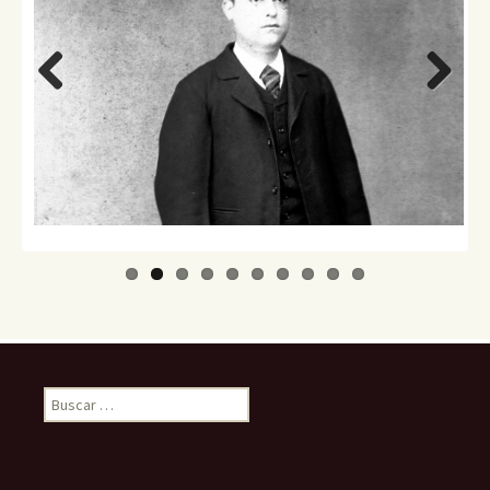
Previo
Next
us
Buscar: