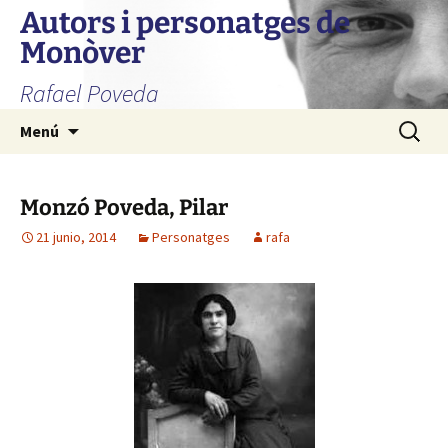
Autors i personatges de
Monòver
Rafael Poveda
Saltar
Buscar:
Menú
al
contenido
Monzó Poveda, Pilar
21 junio, 2014
Personatges
rafa