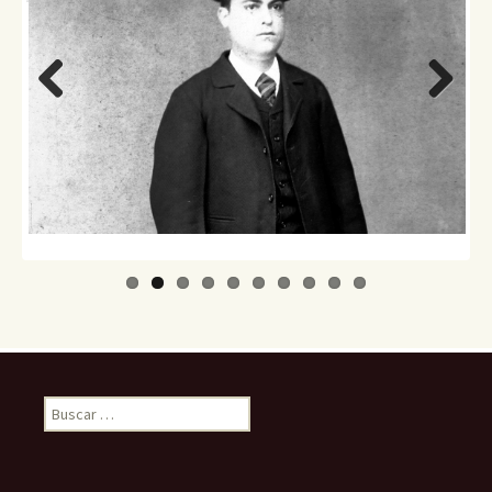
Previo
Next
us
Buscar: