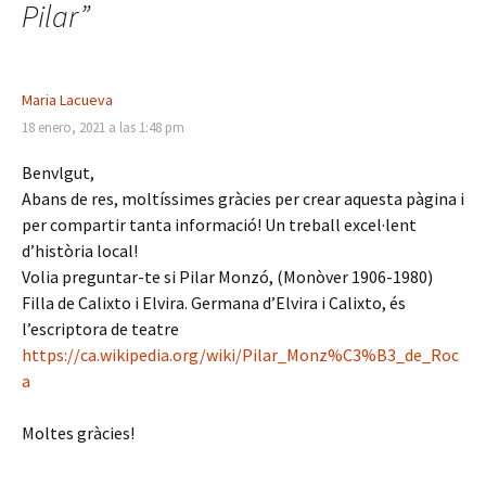
entradas
Pilar
”
Maria Lacueva
18 enero, 2021 a las 1:48 pm
Benvlgut,
Abans de res, moltíssimes gràcies per crear aquesta pàgina i
per compartir tanta informació! Un treball excel·lent
d’història local!
Volia preguntar-te si Pilar Monzó, (Monòver 1906-1980)
Filla de Calixto i Elvira. Germana d’Elvira i Calixto, és
l’escriptora de teatre
https://ca.wikipedia.org/wiki/Pilar_Monz%C3%B3_de_Roc
a
Moltes gràcies!