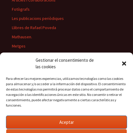
Articles i Col·laboracions
Fotògrafs
Les publicacions periòdiques
Llibres de Rafael Poveda
Mathausen.
Metges
Músics
Gestionar el consentimiento de
Personatges
las cookies
Pintors
Para ofrecer las mejores experiencias, utilizamos tecnologías como las cookies
Presidents del Casino
para almacenar y/o acceder a la información del dispositivo. El consentimiento
de estas tecnologías nos permitirá procesar datos como el comportamiento de
Rectors
navegación o las identificaciones únicas en este sitio. No consentir o retirar el
consentimiento, puede afectar negativamente a ciertas características y
funciones.
Buscar:
Aceptar