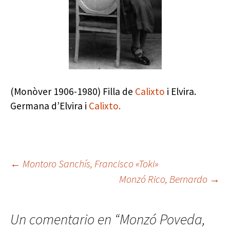
(Monòver 1906-1980) Filla de
Calixto
i Elvira.
Germana d’Elvira i
Calixto.
Navegación
←
Montoro Sanchís, Francisco «Toki»
Monzó Rico, Bernardo
→
de
Un comentario en “
Monzó Poveda,