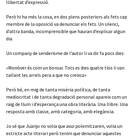
llibertat d’expressió.
Però hi ha més la cosa, en dos plens posteriors als fets cap
membre de la oposició va denunciar els fets. Un silenci,
d’altra banda, incomprensible que hauran d’explicar algun
dia.
Un company de senderisme de l’autor li va dir fa pocs dies:
«Monòver és com un bonsai. Tots es dies quatre tíos li van
tallant les arrels pera a que no creixca»
Però bé, en mig de tanta misèria política, de tanta
mediocritat i de tanta degradació personal apareix com un
raig de llum i d’esperança una obra literària. Una llibre. Una
resposta amb classe, amb categoria, amb elegància.
Jo sé que Juanjo no volia que avui polemitzaren, volia un
estricte acte literari però tenim que denunciar aquestes