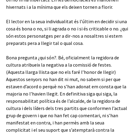
hivernats i a la mínima que els deixen tornen a florir.
El lector en la seua individualitat és l’últim en decidir si una
cosa és bona o no, si li agrada o no i si és criticable o no. ¿qui
són estos personatges per a dir-nos a nosaltres si estem
preparats pera a llegir tal o qual cosa.
Bona pregunta ¿qui són?. Bé, oficialment la regidora de
cultura atribueix la negativa a la comissió de festes.
(Aquesta llarga llista que no els faré l’honor de llegir)
Aquestos senyors no han dit ni mut, no sabem si per que
estaven d’acord o perquè no s’han adonat em consta que la
majoria no l’havien llegit. En definitiva siga qui siga, la
responsabilitat política és de l’alcalde, de la regidora de
cultura i dels líders dels tres partits que conformen l’actual
grup de govern i que no han fet cap comentari, ni s’han
manifestat en contra, i han permès amb la seua
complicitat i el seu suport que s’atemptarà contra la