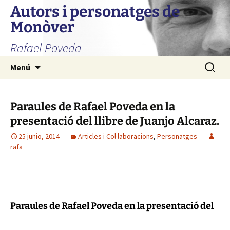
Autors i personatges de
Monòver
Rafael Poveda
Saltar
Buscar:
Menú
al
contenido
Paraules de Rafael Poveda en la
presentació del llibre de Juanjo Alcaraz.
25 junio, 2014
Articles i Col·laboracions
,
Personatges
rafa
Paraules de Rafael Poveda en la presentació del