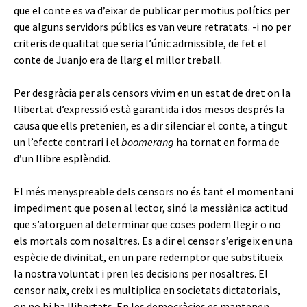
que el conte es va d’eixar de publicar per motius polítics per
que alguns servidors públics es van veure retratats. -i no per
criteris de qualitat que seria l’únic admissible, de fet el
conte de Juanjo era de llarg el millor treball.
Per desgràcia per als censors vivim en un estat de dret on la
llibertat d’expressió està garantida i dos mesos després la
causa que ells pretenien, es a dir silenciar el conte, a tingut
un l’efecte contrari i el
boomerang
ha tornat en forma de
d’un llibre esplèndid.
El més menyspreable dels censors no és tant el momentani
impediment que posen al lector, sinó la messiànica actitud
que s’atorguen al determinar que coses podem llegir o no
els mortals com nosaltres. Es a dir el censor s’erigeix en una
espècie de divinitat, en un pare redemptor que substitueix
la nostra voluntat i pren les decisions per nosaltres. El
censor naix, creix i es multiplica en societats dictatorials,
on no hi ha llibertats. En les democràcies es mantenen