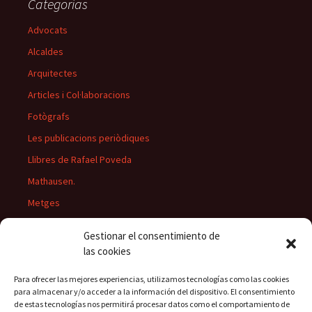
Categorías
Advocats
Alcaldes
Arquitectes
Articles i Col·laboracions
Fotògrafs
Les publicacions periòdiques
Llibres de Rafael Poveda
Mathausen.
Metges
Músics
Gestionar el consentimiento de
Personatges
las cookies
Pintors
Para ofrecer las mejores experiencias, utilizamos tecnologías como las cookies
Presidents del Casino
para almacenar y/o acceder a la información del dispositivo. El consentimiento
de estas tecnologías nos permitirá procesar datos como el comportamiento de
Rectors