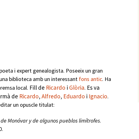
poeta i expert genealogista. Poseeix un gran
 una biblioteca amb un interessant
fons antic
. Ha
Fill de
Ricardo
i
Glòria
Es va
 premsa local.
.
ermà de
Ricardo
,
Alfredo
,
Eduardo
i
Ignacio
.
ditar un opuscle titulat:
a de Monóvar y de algunos pueblos limítrofes
.
0.