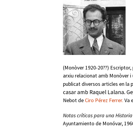
Presidents del Casino
Rectors
Pintors
Arquitectes
Mathausen.
(Monòver 1920-20??) Escriptor, 
arxiu relacionat amb Monòver i
publicat diversos articles en la
casar amb Raquel Lalana. G
Nebot de
Ciro Pérez Ferrer.
Va e
Notas críticas para una Histori
Ayuntamiento de Monóvar, 196