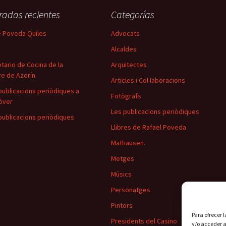
radas recientes
Categorías
 Poveda Quiles
Advocats
Alcaldes
tario de Cocina de la
Arquitectes
e de Azorín.
Articles i Col·laboracions
publicacions periòdiques a
Fotògrafs
òver
Les publicacions periòdiques
publicacions periòdiques
Llibres de Rafael Poveda
Mathausen.
Metges
Músics
Personatges
Pintors
Para ofrecer 
Presidents del Casino
y/o acceder a