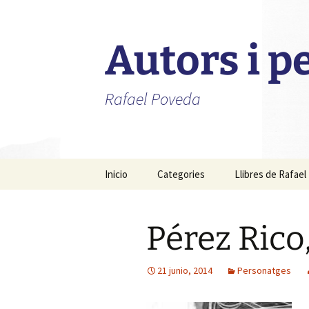
Autors i 
Rafael Poveda
Saltar
Inicio
Categories
Llibres de Rafae
al
contenido
Advocats
Pérez Rico
Alcaldes
Fotògrafs
21 junio, 2014
Personatges
Metges