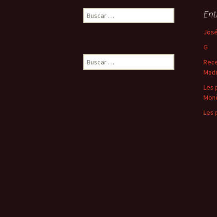
Buscar:
Ent
José
G
Buscar:
Rece
Madr
Les 
Mon
Les 