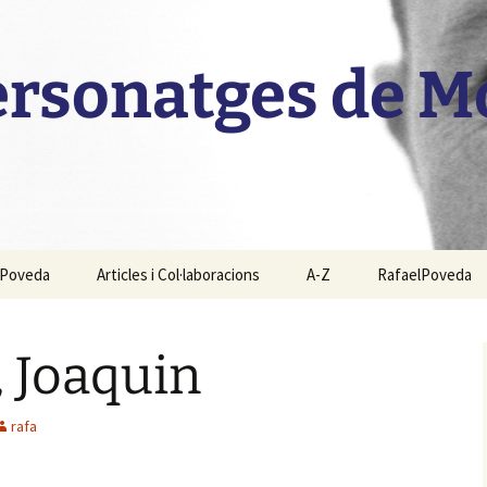
personatges de 
l Poveda
Articles i Col·laboracions
A-Z
RafaelPoveda
, Joaquin
rafa