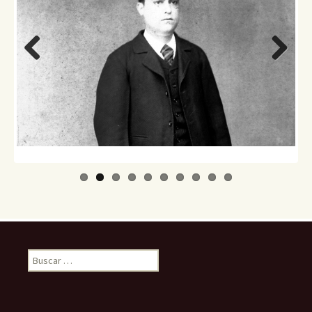
Previo
Next
us
Buscar: