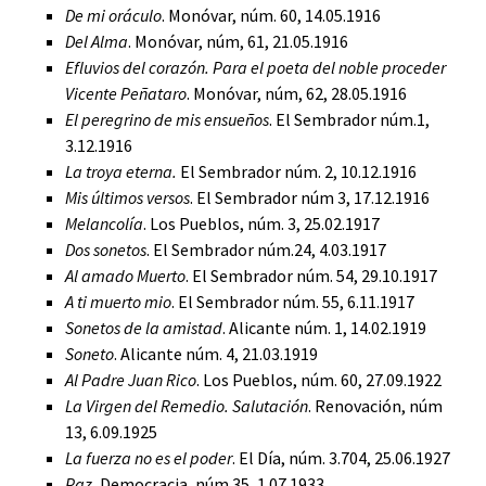
De mi oráculo
. Monóvar, núm. 60, 14.05.1916
Del Alma
. Monóvar, núm, 61, 21.05.1916
Efluvios del corazón. Para el poeta del noble proceder
Vicente Peñataro
. Monóvar, núm, 62, 28.05.1916
El peregrino de mis ensueños
. El Sembrador núm.1,
3.12.1916
La troya eterna.
El Sembrador núm. 2, 10.12.1916
Mis últimos versos
. El Sembrador núm 3, 17.12.1916
Melancolía
. Los Pueblos, núm. 3, 25.02.1917
Dos sonetos
. El Sembrador núm.24, 4.03.1917
Al amado Muerto
. El Sembrador núm. 54, 29.10.1917
A ti muerto mio
. El Sembrador núm. 55, 6.11.1917
Sonetos de la amistad
. Alicante núm. 1, 14.02.1919
Soneto
. Alicante núm. 4, 21.03.1919
Al Padre Juan Rico
. Los Pueblos, núm. 60, 27.09.1922
La Virgen del Remedio. Salutación
. Renovación, núm
13, 6.09.1925
La fuerza no es el poder
. El Día, núm. 3.704, 25.06.1927
Paz.
Democracia, núm 35, 1.07.1933