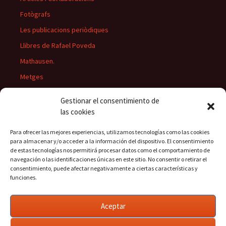
Fotògrafs
Les publicacions periòdiques
Llibres de Rafael Poveda
Mathausen.
Metges
Músics
Gestionar el consentimiento de
Personatges
las cookies
Pintors
Para ofrecer las mejores experiencias, utilizamos tecnologías como las cookies
Presidents del Casino
para almacenar y/o acceder a la información del dispositivo. El consentimiento
de estas tecnologías nos permitirá procesar datos como el comportamiento de
Rectors
navegación o las identificaciones únicas en este sitio. No consentir o retirar el
consentimiento, puede afectar negativamente a ciertas características y
funciones.
Buscar:
Aceptar