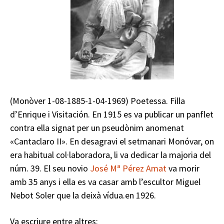
(Monòver 1-08-1885-1-04-1969) Poetessa. Filla
d’Enrique i Visitación. En 1915 es va publicar un panflet
contra ella signat per un pseudònim anomenat
«Cantaclaro II». En desagravi el setmanari Monóvar, on
era habitual col·laboradora, li va dedicar la majoria del
núm. 39. El seu novio
José Mª Pérez Amat
va morir
amb 35 anys i ella es va casar amb l’escultor Miguel
Nebot Soler que la deixà vídua.en 1926.
Va escriure entre altres: