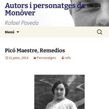
Autors i personatges de
Monòver
Rafael Poveda
Saltar
Buscar:
Menú
al
contenido
Picó Maestre, Remedios
21 junio, 2014
Personatges
rafa