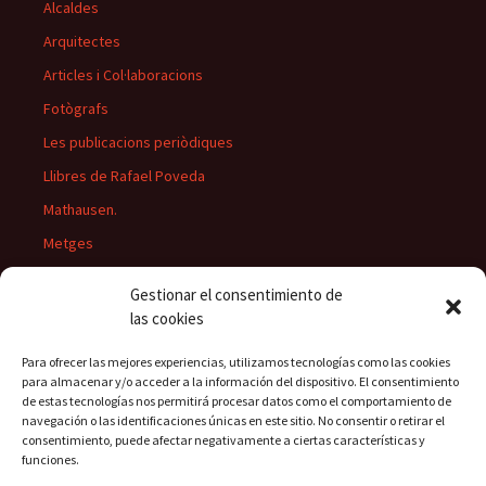
Alcaldes
Arquitectes
Articles i Col·laboracions
Fotògrafs
Les publicacions periòdiques
Llibres de Rafael Poveda
Mathausen.
Metges
Músics
Gestionar el consentimiento de
Personatges
las cookies
Pintors
Para ofrecer las mejores experiencias, utilizamos tecnologías como las cookies
Presidents del Casino
para almacenar y/o acceder a la información del dispositivo. El consentimiento
de estas tecnologías nos permitirá procesar datos como el comportamiento de
Rectors
navegación o las identificaciones únicas en este sitio. No consentir o retirar el
consentimiento, puede afectar negativamente a ciertas características y
funciones.