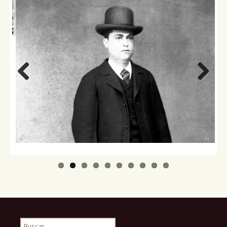
Previo
Next
us
Buscar: