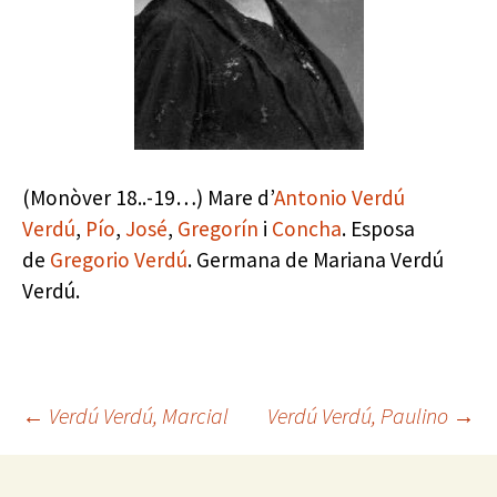
(Monòver 18..-19…) Mare d’
Antonio Verdú
Verdú
,
Pío
,
José
,
Gregorín
i
Concha
. Esposa
de
Gregorio Verdú
. Germana de Mariana Verdú
Verdú.
Navegación
←
Verdú Verdú, Marcial
Verdú Verdú, Paulino
→