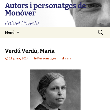
Autors i personatges de
Monòver
Rafael Poveda
Saltar
Buscar:
Menú
al
contenido
Verdú Verdú, Maria
21 junio, 2014
Personatges
rafa