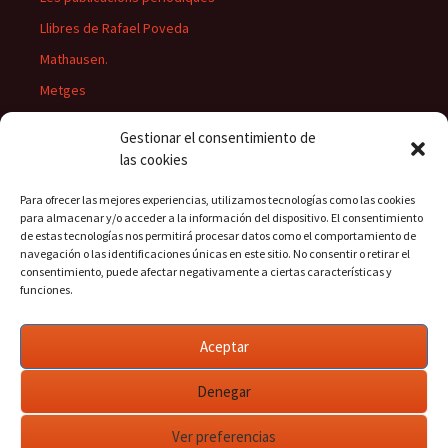
Llibres de Rafael Poveda
Mathausen.
Metges
Músics
Gestionar el consentimiento de
Personatges
las cookies
Pintors
Para ofrecer las mejores experiencias, utilizamos tecnologías como las cookies
Presidents del Casino
para almacenar y/o acceder a la información del dispositivo. El consentimiento
de estas tecnologías nos permitirá procesar datos como el comportamiento de
Rectors
navegación o las identificaciones únicas en este sitio. No consentir o retirar el
consentimiento, puede afectar negativamente a ciertas características y
funciones.
Buscar:
Aceptar
Denegar
Ver preferencias