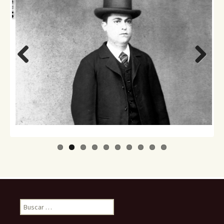
Previo
Next
us
Buscar: