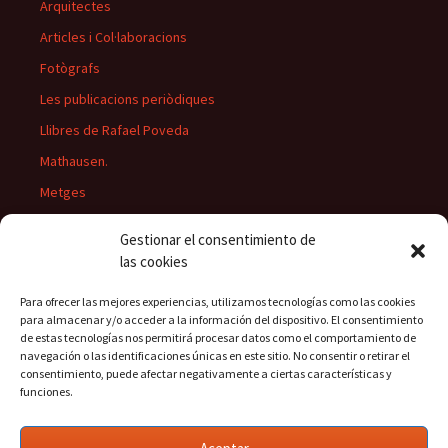
Arquitectes
Articles i Col·laboracions
Fotògrafs
Les publicacions periòdiques
Llibres de Rafael Poveda
Mathausen.
Metges
Músics
Gestionar el consentimiento de
Personatges
las cookies
Pintors
Para ofrecer las mejores experiencias, utilizamos tecnologías como las cookies
Presidents del Casino
para almacenar y/o acceder a la información del dispositivo. El consentimiento
de estas tecnologías nos permitirá procesar datos como el comportamiento de
Rectors
navegación o las identificaciones únicas en este sitio. No consentir o retirar el
consentimiento, puede afectar negativamente a ciertas características y
funciones.
Buscar: