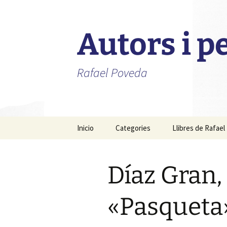
Autors i 
Rafael Poveda
Saltar
Inicio
Categories
Llibres de Rafae
al
contenido
Advocats
Díaz Gran,
Alcaldes
Fotògrafs
«Pasqueta
Metges