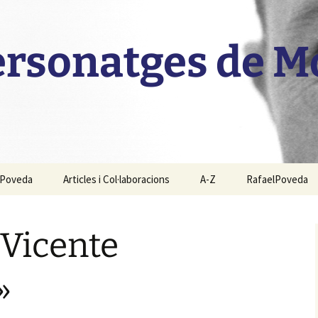
personatges de 
l Poveda
Articles i Col·laboracions
A-Z
RafaelPoveda
 Vicente
»