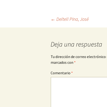
Navegación
←
Deltell Pina, José
de
Deja una respuesta
entradas
Tu dirección de correo electrónico 
marcados con
*
Comentario
*