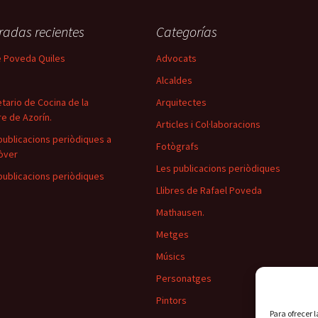
radas recientes
Categorías
 Poveda Quiles
Advocats
Alcaldes
tario de Cocina de la
Arquitectes
e de Azorín.
Articles i Col·laboracions
publicacions periòdiques a
Fotògrafs
òver
Les publicacions periòdiques
publicacions periòdiques
Llibres de Rafael Poveda
Mathausen.
Metges
Músics
Personatges
Pintors
Para ofrecer 