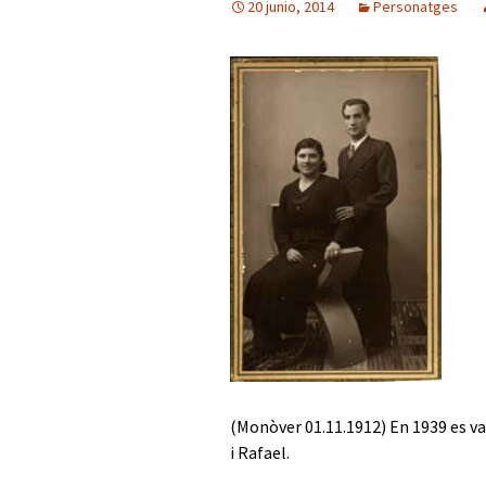
20 junio, 2014
Personatges
Presidents del Casino
Rectors
Pintors
Arquitectes
Mathausen.
(Monòver 01.11.1912) En 1939 es v
i Rafael.