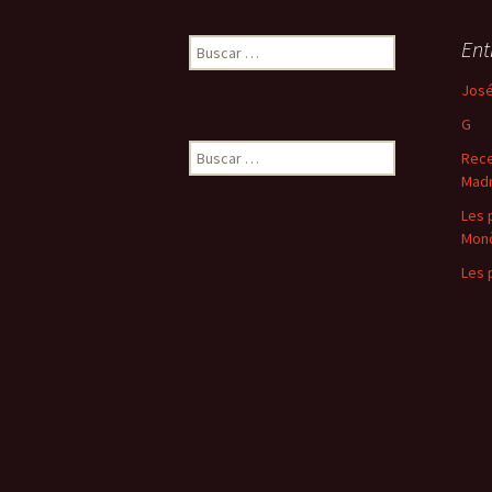
Buscar:
Ent
José
G
Buscar:
Rece
Madr
Les 
Mon
Les 