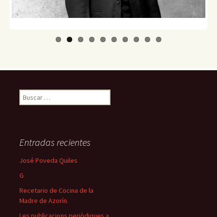
Buscar:
Entradas recientes
José Poveda Quiles
G
Recetario de Cocina de la
Madre de Azorín.
Les publicacions periòdiques a