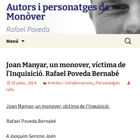
Autors i personatges de
Monòver
Rafael Poveda
Saltar
Buscar:
Menú
al
contenido
Joan Manyar, un monover, víctima de
l’Inquisició. Rafael Poveda Bernabé
25 junio, 2014
Articles i Col·laboracions
,
Personatges
rafa
Joan Manyar, un monover, víctima de l’Inquisició.
Rafael Poveda Bernabé
A Joaquim Serrano Jaén