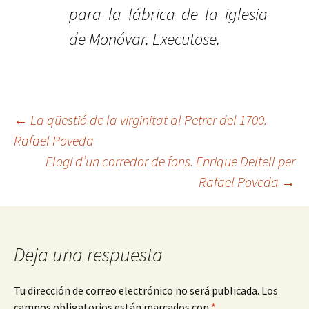
para la fábrica de la iglesia
de Monóvar. Executose.
Navegación
←
La qüestió de la virginitat al Petrer del 1700.
Rafael Poveda
Elogi d’un corredor de fons. Enrique Deltell per
de
Rafael Poveda
→
entradas
Deja una respuesta
Tu dirección de correo electrónico no será publicada.
Los
campos obligatorios están marcados con
*