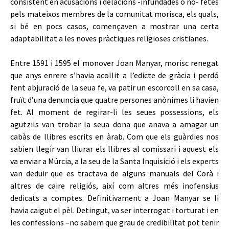
consistent en acusacions i delacions -infundades o no- fetes
pels mateixos membres de la comunitat morisca, els quals,
si bé en pocs casos, començaven a mostrar una certa
adaptabilitat a les noves pràctiques religioses cristianes.
Entre 1591 i 1595 el monover Joan Manyar, morisc renegat
que anys enrere s’havia acollit a l’edicte de gràcia i perdó
fent abjuració de la seua fe, va patir un escorcoll en sa casa,
fruït d’una denuncia que quatre persones anònimes li havien
fet. Al moment de regirar-li les seues possessions, els
agutzils van trobar la seua dona que anava a amagar un
cabàs de llibres escrits en àrab. Com que els guàrdies nos
sabien llegir van lliurar els llibres al comissari i aquest els
va enviar a Múrcia, a la seu de la Santa Inquisició i els experts
van deduir que es tractava de alguns manuals del Corà i
altres de caire religiós, així com altres més inofensius
dedicats a comptes. Definitivament a Joan Manyar se li
havia caigut el pèl. Detingut, va ser interrogat i torturat i en
les confessions –no sabem que grau de credibilitat pot tenir