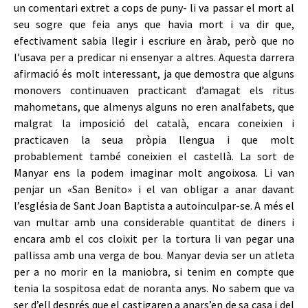
un comentari extret a cops de puny- li va passar el mort al
seu sogre que feia anys que havia mort i va dir que,
efectivament sabia llegir i escriure en àrab, però que no
l’usava per a predicar ni ensenyar a altres. Aquesta darrera
afirmació és molt interessant, ja que demostra que alguns
monovers continuaven practicant d’amagat els ritus
mahometans, que almenys alguns no eren analfabets, que
malgrat la imposició del català, encara coneixien i
practicaven la seua pròpia llengua i que molt
probablement també coneixien el castellà. La sort de
Manyar ens la podem imaginar molt angoixosa. Li van
penjar un «San Benito» i el van obligar a anar davant
l’església de Sant Joan Baptista a autoinculpar-se. A més el
van multar amb una considerable quantitat de diners i
encara amb el cos cloixit per la tortura li van pegar una
pallissa amb una verga de bou. Manyar devia ser un atleta
per a no morir en la maniobra, si tenim en compte que
tenia la sospitosa edat de noranta anys. No sabem que va
ser d’ell després que el castigaren a anars’en de sa casa i del