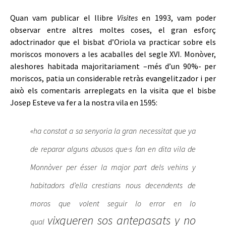
Quan vam publicar el llibre
Visites
en 1993, vam poder
observar entre altres moltes coses, el gran esforç
adoctrinador que el bisbat d’Oriola va practicar sobre els
moriscos monovers a les acaballes del segle XVI. Monòver,
aleshores habitada majoritariament –més d’un 90%- per
moriscos, patia un considerable retràs evangelitzador i per
això els comentaris arreplegats en la visita que el bisbe
Josep Esteve va fer a la nostra vila en 1595:
«ha constat a sa senyoria la gran necessitat que ya
de reparar alguns abusos que·s fan en dita vila de
Monnòver per ésser la major part dels vehins y
habitadors d’ella crestians nous decendents de
moros que volent seguir lo error en lo
vixqueren sos antepasats y no
qual