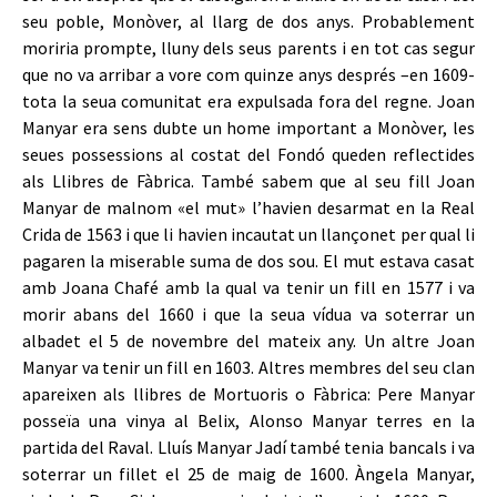
seu poble, Monòver, al llarg de dos anys. Probablement
moriria prompte, lluny dels seus parents i en tot cas segur
que no va arribar a vore com quinze anys després –en 1609-
tota la seua comunitat era expulsada fora del regne. Joan
Manyar era sens dubte un home important a Monòver, les
seues possessions al costat del Fondó queden reflectides
als Llibres de Fàbrica. També sabem que al seu fill Joan
Manyar de malnom «el mut» l’havien desarmat en la Real
Crida de 1563 i que li havien incautat un llançonet per qual li
pagaren la miserable suma de dos sou. El mut estava casat
amb Joana Chafé amb la qual va tenir un fill en 1577 i va
morir abans del 1660 i que la seua vídua va soterrar un
albadet el 5 de novembre del mateix any. Un altre Joan
Manyar va tenir un fill en 1603. Altres membres del seu clan
apareixen als llibres de Mortuoris o Fàbrica: Pere Manyar
posseïa una vinya al Belix, Alonso Manyar terres en la
partida del Raval. Lluís Manyar Jadí també tenia bancals i va
soterrar un fillet el 25 de maig de 1600. Àngela Manyar,