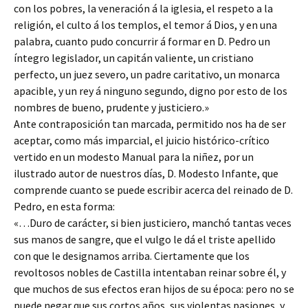
con los pobres, la veneración á la iglesia, el respeto a la
religión, el culto á los templos, el temor á Dios, y en una
palabra, cuanto pudo concurrir á formar en D. Pedro un
íntegro legislador, un capitán valiente, un cristiano
perfecto, un juez severo, un padre caritativo, un monarca
apacible, y un rey á ninguno segundo, digno por esto de los
nombres de bueno, prudente y justiciero.»
Ante contraposición tan marcada, permitido nos ha de ser
aceptar, como más imparcial, el juicio histórico-crítico
vertido en un modesto Manual para la niñez, por un
ilustrado autor de nuestros días, D. Modesto Infante, que
comprende cuanto se puede escribir acerca del reinado de D.
Pedro, en esta forma:
«…Duro de carácter, si bien justiciero, manchó tantas veces
sus manos de sangre, que el vulgo le dá el triste apellido
con que le designamos arriba. Ciertamente que los
revoltosos nobles de Castilla intentaban reinar sobre él, y
que muchos de sus efectos eran hijos de su época: pero no se
puede negar que sus cortos años, sus violentas pasiones, y