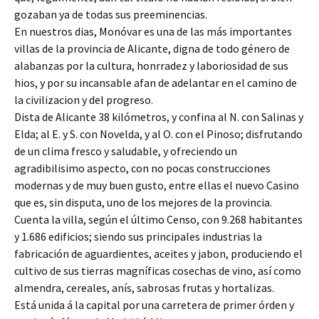
gozaban ya de todas sus preeminencias.
En nuestros dias, Monóvar es una de las más importantes
villas de la provincia de Alicante, digna de todo género de
alabanzas por la cultura, honrradez y laboriosidad de sus
hios, y por su incansable afan de adelantar en el camino de
la civilizacion y del progreso.
Dista de Alicante 38 kilómetros, y confina al N. con Salinas y
Elda; al E. y S. con Novelda, y al O. con el Pinoso; disfrutando
de un clima fresco y saludable, y ofreciendo un
agradibilisimo aspecto, con no pocas construcciones
modernas y de muy buen gusto, entre ellas el nuevo Casino
que es, sin disputa, uno de los mejores de la provincia.
Cuenta la villa, según el último Censo, con 9.268 habitantes
y 1.686 edificios; siendo sus principales industrias la
fabricación de aguardientes, aceites y jabon, produciendo el
cultivo de sus tierras magníficas cosechas de vino, así como
almendra, cereales, anís, sabrosas frutas y hortalizas.
Está unida á la capital por una carretera de primer órden y