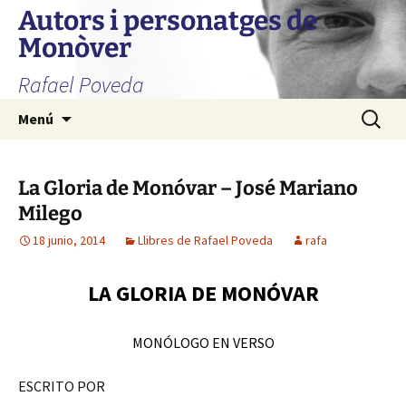
Autors i personatges de
Monòver
Rafael Poveda
Saltar
Buscar:
Menú
al
contenido
La Gloria de Monóvar – José Mariano
Milego
18 junio, 2014
Llibres de Rafael Poveda
rafa
LA GLORIA DE MONÓVAR
MONÓLOGO EN VERSO
ESCRITO POR