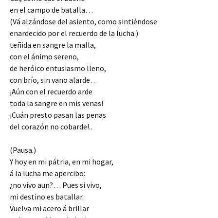
en el campo de batalla…
(Vá alzándose del asiento, como sintiéndose
enardecido por el recuerdo de la lucha.)
teñida en sangre la malla,
con el ánimo sereno,
de heróico entusiasmo lleno,
con brío, sin vano alarde…
¡Aún con el recuerdo arde
toda la sangre en mis venas!
¡Cuán presto pasan las penas
del corazón no cobarde!..
(Pausa.)
Y hoy en mi pátria, en mi hogar,
á la lucha me apercibo:
¿no vivo aun?… Pues si vivo,
mi destino es batallar.
Vuelva mi acero á brillar