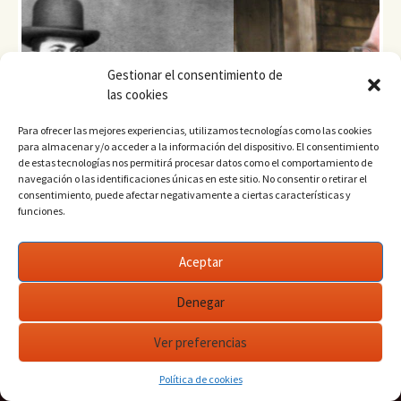
Gestionar el consentimiento de
las cookies
Para ofrecer las mejores experiencias, utilizamos tecnologías como las cookies
Previo
Next
para almacenar y/o acceder a la información del dispositivo. El consentimiento
us
de estas tecnologías nos permitirá procesar datos como el comportamiento de
navegación o las identificaciones únicas en este sitio. No consentir o retirar el
consentimiento, puede afectar negativamente a ciertas características y
funciones.
Aceptar
Denegar
Ver preferencias
Buscar:
Política de cookies