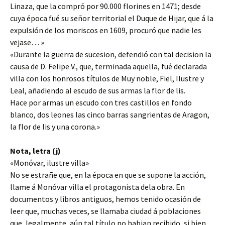
Linaza, que la compró por 90.000 florines en 1471; desde
cuya época fué su señor territorial el Duque de Hijar, que á la
expulsión de los moriscos en 1609, procuró que nadie les
vejase… »
«Durante la guerra de sucesion, defendió con tal decision la
causa de D. Felipe V., que, terminada aquella, fué declarada
villa con los honrosos títulos de Muy noble, Fiel, Ilustre y
Leal, añadiendo al escudo de sus armas la flor de lis.
Hace por armas un escudo con tres castillos en fondo
blanco, dos leones las cinco barras sangrientas de Aragon,
la flor de lis y una corona.»
Nota, letra (j)
«Monóvar, ilustre villa»
No se estrañe que, en la época en que se supone la acción,
llame á Monóvar villa el protagonista dela obra. En
documentos y libros antiguos, hemos tenido ocasión de
leer que, muchas veces, se llamaba ciudad á poblaciones
que, legalmente, aún tal título no habian recibido, si bien