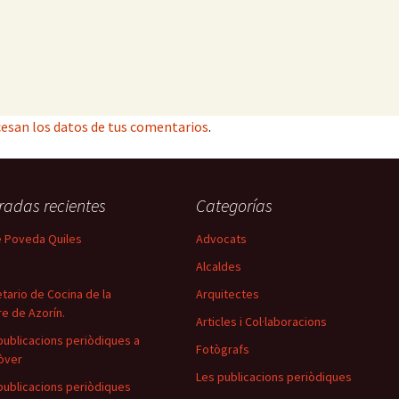
esan los datos de tus comentarios
.
radas recientes
Categorías
 Poveda Quiles
Advocats
Alcaldes
tario de Cocina de la
Arquitectes
e de Azorín.
Articles i Col·laboracions
publicacions periòdiques a
Fotògrafs
òver
Les publicacions periòdiques
publicacions periòdiques