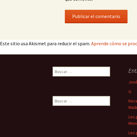
Este sitio usa Akismet para reducir el spam.
Aprende cómo se proc
Buscar:
Ent
José
G
Buscar:
Rece
Madr
Les 
Mon
Les 