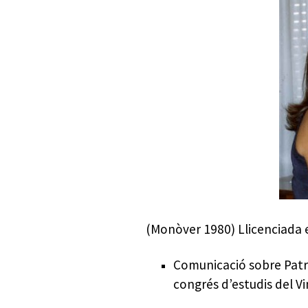
Presidents del Casino
Rectors
Pintors
Arquitectes
Mathausen.
(Monòver 1980) Llicenciada e
Comunicació sobre Patri
congrés d’estudis del V