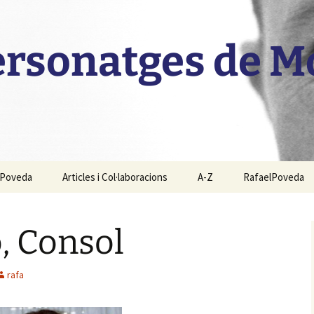
personatges de 
l Poveda
Articles i Col·laboracions
A-Z
RafaelPoveda
, Consol
rafa