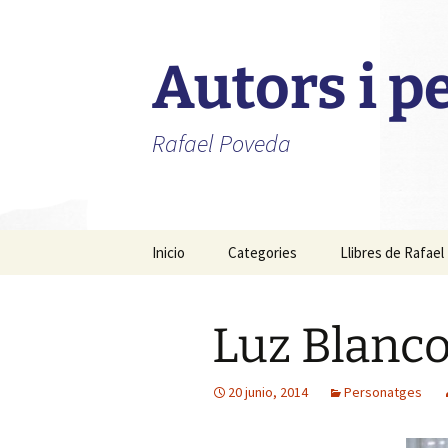
Autors i 
Rafael Poveda
Saltar
Inicio
Categories
Llibres de Rafae
al
contenido
Advocats
Luz Blanco
Alcaldes
Fotògrafs
20 junio, 2014
Personatges
Metges