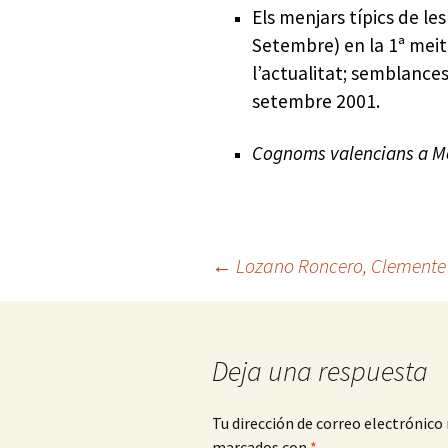
Els menjars típics de le
Setembre) en la 1ª meit
l’actualitat; semblances
setembre 2001.
Cognoms valencians a M
Navegación
←
Lozano Roncero, Clemente
de
Deja una respuesta
entradas
Tu dirección de correo electrónico 
marcados con
*