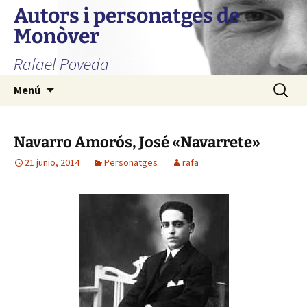
Autors i personatges de
Monòver
Rafael Poveda
Saltar
Buscar:
Menú
al
contenido
Navarro Amorós, José «Navarrete»
21 junio, 2014
Personatges
rafa