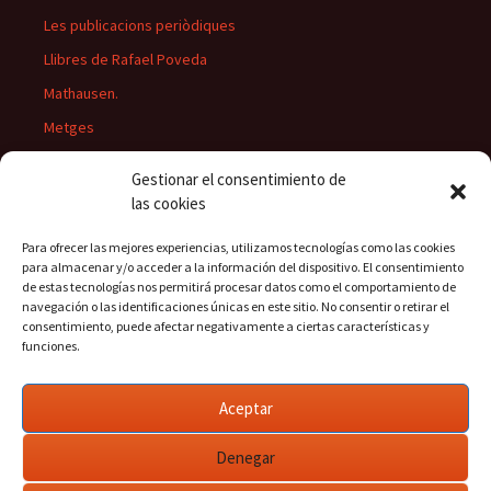
Les publicacions periòdiques
Llibres de Rafael Poveda
Mathausen.
Metges
Músics
Gestionar el consentimiento de
Personatges
las cookies
Pintors
Para ofrecer las mejores experiencias, utilizamos tecnologías como las cookies
Presidents del Casino
para almacenar y/o acceder a la información del dispositivo. El consentimiento
de estas tecnologías nos permitirá procesar datos como el comportamiento de
Rectors
navegación o las identificaciones únicas en este sitio. No consentir o retirar el
consentimiento, puede afectar negativamente a ciertas características y
funciones.
Buscar:
Aceptar
Denegar