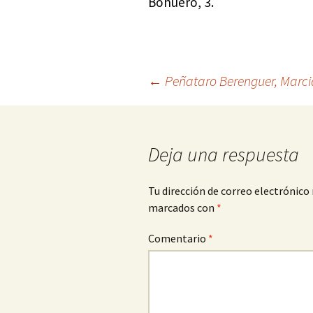
Bohuero, 3.
Navegación
←
Peñataro Berenguer, Marci
de
Deja una respuesta
entradas
Tu dirección de correo electrónico 
marcados con
*
Comentario
*