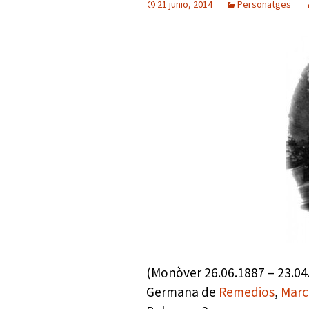
21 junio, 2014
Personatges
Presidents del Casino
Rectors
Pintors
Arquitectes
Mathausen.
(Monòver 26.06.1887 – 23.04.
Germana de
Remedios
,
Marc