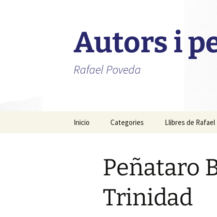
Autors i 
Rafael Poveda
Saltar
Inicio
Categories
Llibres de Rafae
al
contenido
Advocats
Peñataro 
Alcaldes
Fotògrafs
Trinidad
Metges