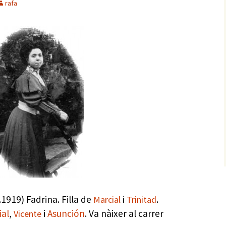
rafa
1919) Fadrina. Filla de
.
Marcial
i
Trinitad
ial
,
i
Asunción
. Va nàixer al carrer
Vicente