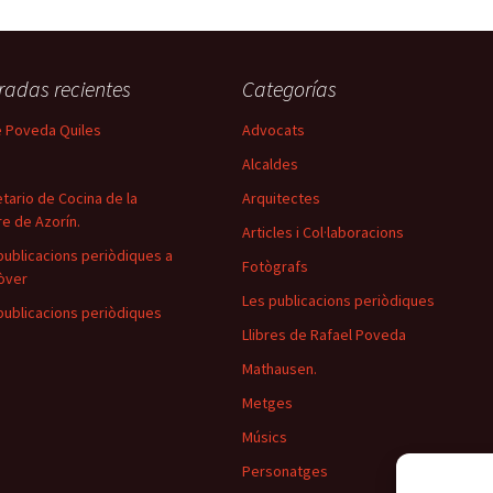
radas recientes
Categorías
 Poveda Quiles
Advocats
Alcaldes
tario de Cocina de la
Arquitectes
e de Azorín.
Articles i Col·laboracions
publicacions periòdiques a
Fotògrafs
òver
Les publicacions periòdiques
publicacions periòdiques
Llibres de Rafael Poveda
Mathausen.
Metges
Músics
Personatges