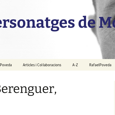
personatges de 
l Poveda
Articles i Col·laboracions
A-Z
RafaelPoveda
Berenguer,