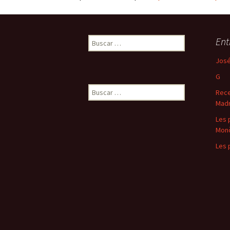
Buscar:
Ent
José
G
Buscar:
Rece
Madr
Les 
Mon
Les 