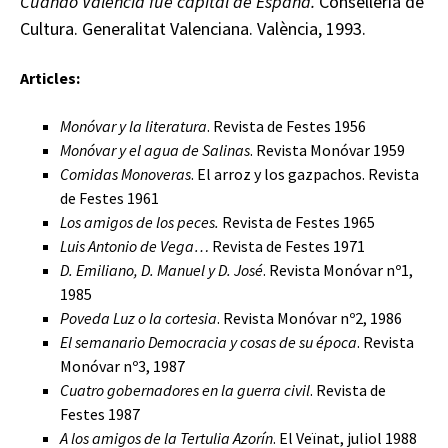
Cuando Valencia fue capital de España.
Conselleria de
Cultura. Generalitat Valenciana. València, 1993.
Articles:
Monóvar y la literatura
. Revista de Festes 1956
Monóvar y el agua de Salinas
. Revista Monóvar 1959
Comidas Monoveras
. El arroz y los gazpachos. Revista
de Festes 1961
Los amigos de los peces.
Revista de Festes 1965
Luis Antonio de Vega…
Revista de Festes 1971
D. Emiliano, D. Manuel y D. José
. Revista Monóvar nº1,
1985
Poveda Luz o la cortesia
. Revista Monóvar nº2, 1986
El semanario Democracia y cosas de su época
. Revista
Monóvar nº3, 1987
Cuatro gobernadores en la guerra civil
. Revista de
Festes 1987
A los amigos de la Tertulia Azorín
. El Veïnat, juliol 1988