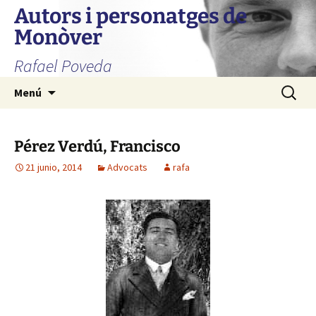
Autors i personatges de
Monòver
Rafael Poveda
Saltar
Buscar:
Menú
al
contenido
Pérez Verdú, Francisco
21 junio, 2014
Advocats
rafa