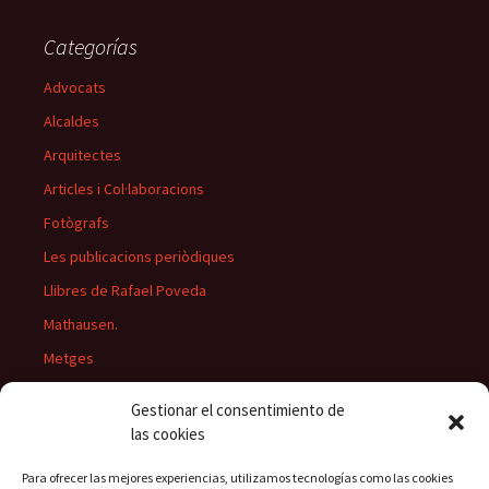
Categorías
Advocats
Alcaldes
Arquitectes
Articles i Col·laboracions
Fotògrafs
Les publicacions periòdiques
Llibres de Rafael Poveda
Mathausen.
Metges
Músics
Gestionar el consentimiento de
Personatges
las cookies
Pintors
Para ofrecer las mejores experiencias, utilizamos tecnologías como las cookies