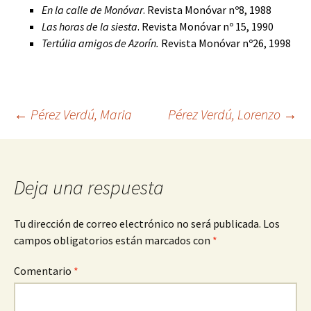
En la calle de Monóvar
. Revista Monóvar nº8, 1988
Las horas de la siesta
. Revista Monóvar nº 15, 1990
Tertúlia amigos de Azorín.
Revista Monóvar nº26, 1998
Navegación
←
Pérez Verdú, Maria
Pérez Verdú, Lorenzo
→
de
Deja una respuesta
entradas
Tu dirección de correo electrónico no será publicada.
Los
campos obligatorios están marcados con
*
Comentario
*