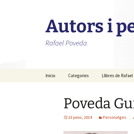
Autors i 
Rafael Poveda
Saltar
Inicio
Categories
Llibres de Rafae
al
contenido
Advocats
Poveda Gui
Alcaldes
Fotògrafs
23 junio, 2014
Personatges
Metges