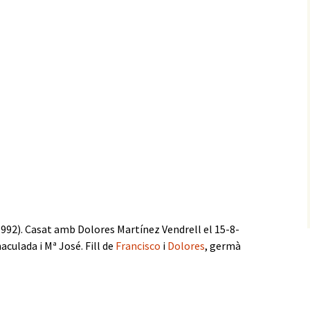
992). Casat amb Dolores Martínez Vendrell el 15-8-
aculada i Mª José. Fill de
Francisco
i
Dolores
, germà