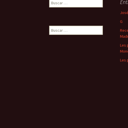
Buscar:
Ent
José
G
Buscar:
Rece
Madr
Les 
Mon
Les 