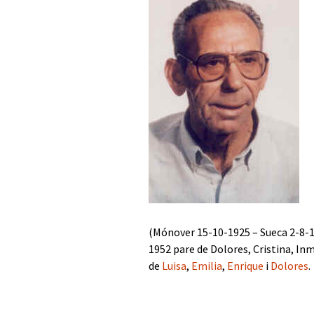
Presidents del Casino
Rectors
Pintors
Arquitectes
Mathausen.
(Mónover 15-10-1925 – Sueca 2-8-1
1952 pare de Dolores, Cristina, Inm
de
Luisa
,
Emilia
,
Enrique
i
Dolores
.