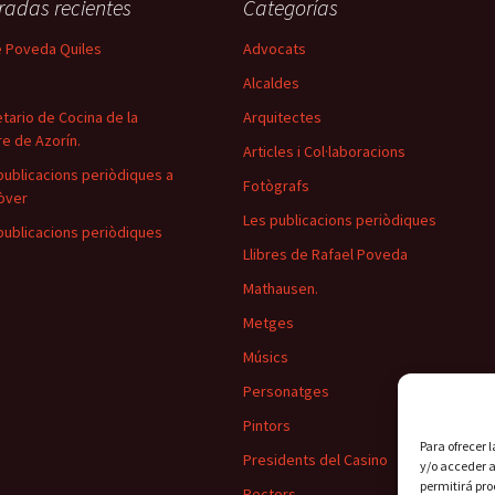
radas recientes
Categorías
 Poveda Quiles
Advocats
Alcaldes
tario de Cocina de la
Arquitectes
e de Azorín.
Articles i Col·laboracions
publicacions periòdiques a
Fotògrafs
òver
Les publicacions periòdiques
publicacions periòdiques
Llibres de Rafael Poveda
Mathausen.
Metges
Músics
Personatges
Pintors
Para ofrecer 
Presidents del Casino
y/o acceder a
permitirá pr
Rectors