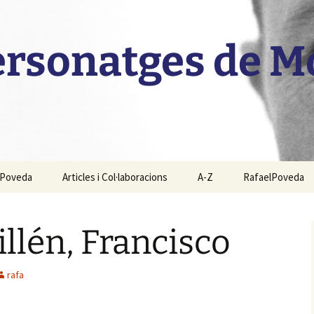
personatges de 
l Poveda
Articles i Col·laboracions
A-Z
RafaelPoveda
llén, Francisco
rafa