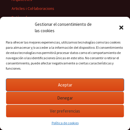
Articles i Col·laboracions
Fotògrafs
Gestionar el consentimiento de
Les publicacions periòdiques
las cookies
Llibres de Rafael Poveda
Para ofrecer las mejores experiencias, utilizamos tecnologías como las cookies
Mathausen.
para almacenar y/o acceder a la información del dispositivo. El consentimiento
de estas tecnologías nos permitirá procesar datos como el comportamiento de
Metges
navegación o las identificaciones únicas en este sitio. No consentir o retirar el
Músics
consentimiento, puede afectar negativamente a ciertas características y
funciones.
Personatges
Pintors
Aceptar
Presidents del Casino
Denegar
Rectors
Ver preferencias
Política de cookies
Buscar: