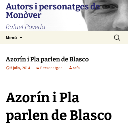
Autors i personatges de
Monòver
Rafael Poveda
Saltar
Buscar:
Menú
al
contenido
Azorín i Pla parlen de Blasco
5 julio, 2014
Personatges
rafa
Azorín i Pla
parlen de Blasco