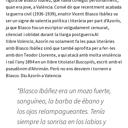
figura de Blasco Ibañez, que havia conegut personalment,
quan era jove, a València. Convé dir que recentment acabada
la guerra civil (1936-1939), enaltir Vicent Blasco Ibáñez va
ser un signe de valentia política i literària per part d’Azorín,
ja que Blasco fou un escriptor volgudament censurat,
silenciat i oblidat durant la llarga postguerra.Al
llibre
Valencia
, Azorín no solament fa les paus literàries
amb Blasco Ibáñez sinó que també aprofita per a fer-les
amb don Teodor Llorente, a qui atacà amb molta virulència
i raó l’any 1894 en un llibre titolat
el
Buscapiés
, escrit amb el
pseudònim d’Ahrimán. Però no ens desviem i tornem a
Blasco. Diu Azorín a Valencia:
“Blasco Ibáñez era un mozo fuerte,
sanguíneo, la barba de ébano y
los ojos relampagueantes. Tenía
siempre la sonrisa en los labios y