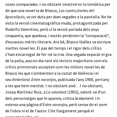
coses comparades. I no obstant insistiré en la temàtica per
dir que una novel·la de Blasco,
Los cuatro jinetes del
Apocalipsis
, va ser duta per dues vegades a la pantalla. No he
vista la versió cinematogràfica muda, protagonitzada per
Rodolfo Valentino, però sí la versió parlada dels anys
cinquanta, que quedava, i vostès perdonen la “comparació”,
d’escassos mèrits literaris. Ara bé, Blasco Ibáñez va escriure
moltes novel·les. El pas del temps i el rigor dels crítics
s’han encarregat de fer-ne la tria. Una vegada separat el gra
de la palla, avui en dia tant els lectors majoritaris com els
crítics primmirats accepten com les millors novel·les de
Blasco les que s’ambienten a la ciutat de València i el
seu
hinterland
.
Entre naranjos
, publicada l’any 1900, pertany
a les que hem mentat. I no obstant això…I no obstant,
Josep Martínez Ruiz, a
La voluntad
(1902), valent-se d’un
dels personatges que hi apareix, critica àcidament i
in
extenso
una pàgina d’
Entre naranjos
, però sense dir el nom
de l’obra ni el de l’autor. Cite llargament perquè el