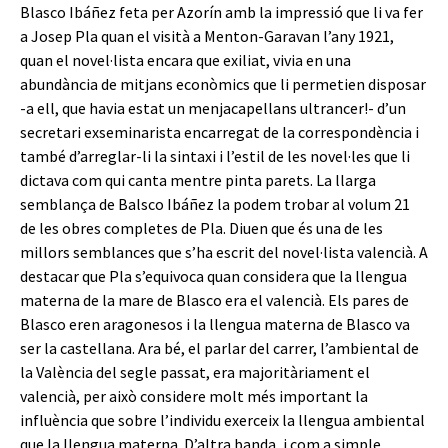
Blasco Ibáñez feta per Azorín amb la impressió que li va fer
a Josep Pla quan el visità a Menton-Garavan l’any 1921,
quan el novel·lista encara que exiliat, vivia en una
abundància de mitjans econòmics que li permetien disposar
-a ell, que havia estat un menjacapellans ultrancer!- d’un
secretari exseminarista encarregat de la correspondència i
també d’arreglar-li la sintaxi i l’estil de les novel·les que li
dictava com qui canta mentre pinta parets. La llarga
semblança de Balsco Ibáñez la podem trobar al volum 21
de les obres completes de Pla. Diuen que és una de les
millors semblances que s’ha escrit del novel·lista valencià. A
destacar que Pla s’equivoca quan considera que la llengua
materna de la mare de Blasco era el valencià. Els pares de
Blasco eren aragonesos i la llengua materna de Blasco va
ser la castellana. Ara bé, el parlar del carrer, l’ambiental de
la València del segle passat, era majoritàriament el
valencià, per això considere molt més important la
influència que sobre l’individu exerceix la llengua ambiental
que la llengua materna. D’altra banda, i com a simple