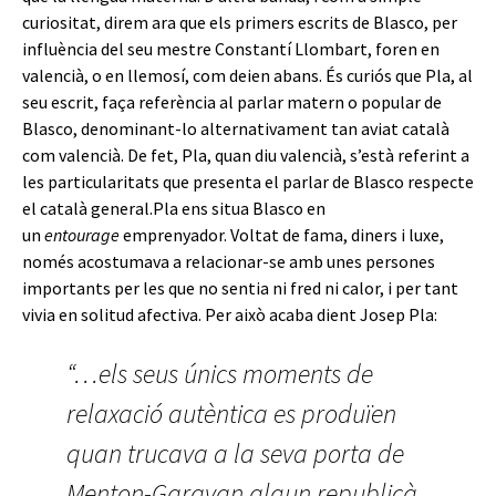
curiositat, direm ara que els primers escrits de Blasco, per
influència del seu mestre Constantí Llombart, foren en
valencià, o en llemosí, com deien abans. És curiós que Pla, al
seu escrit, faça referència al parlar matern o popular de
Blasco, denominant-lo alternativament tan aviat català
com valencià. De fet, Pla, quan diu valencià, s’està referint a
les particularitats que presenta el parlar de Blasco respecte
el català general.Pla ens situa Blasco en
un
entourage
emprenyador. Voltat de fama, diners i luxe,
només acostumava a relacionar-se amb unes persones
importants per les que no sentia ni fred ni calor, i per tant
vivia en solitud afectiva. Per això acaba dient Josep Pla:
“…els seus únics moments de
relaxació autèntica es produïen
quan trucava a la seva porta de
Menton-Garavan algun republicà