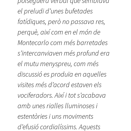
polseguera verbal que semblava
el preludi d’unes bufetades
fatídiques, però no passava res,
perquè, així com en el món de
Montecarlo com més barretades
s’intercanviaven més profund era
el mutu menyspreu, com més
discussió es produïa en aquelles
visites més d’acord estaven els
vociferadors. Així i tot s’acabava
amb unes rialles lluminoses i
estentòries i uns moviments
d’efusió cordialíssims. Aquests