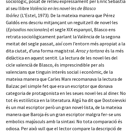
sociològic, posat de relleu expressament per Enric Sebastià
al seu llibre
València en les novel·les de Blasco
Ibáñez
(L’Estel, 1973). De la mateixa manera que Pérez
Galdós ens descriu mitjançant un reguitzell de novel·les
(
Episodios nacionales
) el segle XIX espanyol, Blasco ens
retrata sociològicament parlant la València de la segona
meitat del segle passat, així com l’entorn més apropiat a la
dita ciutat, d’una forma magistral.
Arroz y tartana
és la més
didàctica en aquest sentit. La lectura de les novel·les del
cicle valencià de Blasco, és imprescindible per als
valencians que tinguin interès social i econòmic, de la
mateixa manera que Carles Marx recomanava la lectura de
Balzac pel simple fet que era un escriptor que donava
categoria de protagonista en les seues novel·les al diner. No
tot és estilística en la literatura. Algú ha dit que Dostoievski
és un mal escriptor però un gran novel·lista, de la mateixa
manera que Baroja és un gran escriptor malgra fer-se uns
embolics majúsculs amb la sintaxi. No tota comparació és
odiosa. Per això vull que el lector compare la descripció de