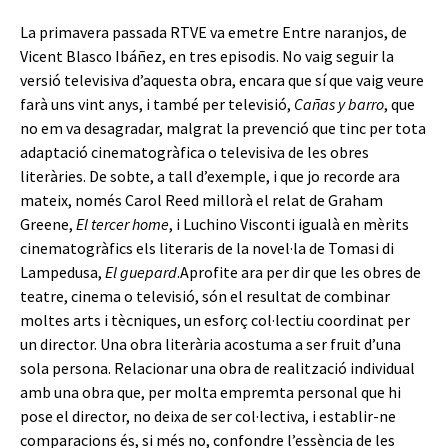
La primavera passada RTVE va emetre Entre naranjos, de
Vicent Blasco Ibáñez, en tres episodis. No vaig seguir la
versió televisiva d’aquesta obra, encara que sí que vaig veure
farà uns vint anys, i també per televisió,
Cañas y barro
, que
no em va desagradar, malgrat la prevenció que tinc per tota
adaptació cinematogràfica o televisiva de les obres
literàries. De sobte, a tall d’exemple, i que jo recorde ara
mateix, només Carol Reed millorà el relat de Graham
Greene,
El tercer home
, i Luchino Visconti igualà en mèrits
cinematogràfics els literaris de la novel·la de Tomasi di
Lampedusa,
El guepard
.Aprofite ara per dir que les obres de
teatre, cinema o televisió, són el resultat de combinar
moltes arts i tècniques, un esforç col·lectiu coordinat per
un director. Una obra literària acostuma a ser fruit d’una
sola persona. Relacionar una obra de realització individual
amb una obra que, per molta empremta personal que hi
pose el director, no deixa de ser col·lectiva, i establir-ne
comparacions és, si més no, confondre l’essència de les