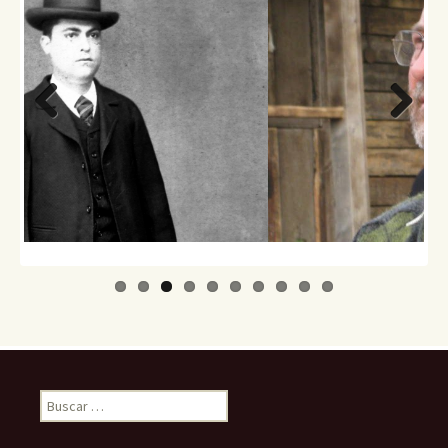
Previo
Next
us
Buscar: