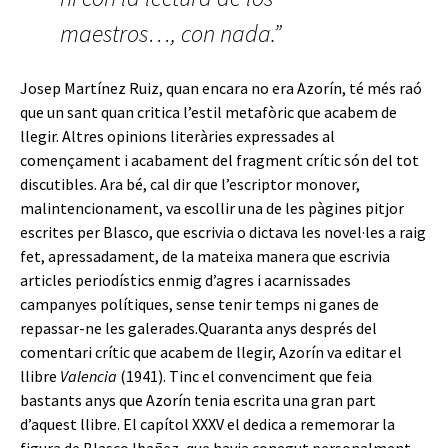
maestros…, con nada.”
Josep Martínez Ruiz, quan encara no era Azorín, té més raó
que un sant quan critica l’estil metafòric que acabem de
llegir. Altres opinions literàries expressades al
començament i acabament del fragment crític són del tot
discutibles. Ara bé, cal dir que l’escriptor monover,
malintencionament, va escollir una de les pàgines pitjor
escrites per Blasco, que escrivia o dictava les novel·les a raig
fet, apressadament, de la mateixa manera que escrivia
articles periodístics enmig d’agres i acarnissades
campanyes polítiques, sense tenir temps ni ganes de
repassar-ne les galerades.Quaranta anys després del
comentari crític que acabem de llegir, Azorín va editar el
llibre
Valencia
(1941). Tinc el convenciment que feia
bastants anys que Azorín tenia escrita una gran part
d’aquest llibre. El capítol XXXV el dedica a rememorar la