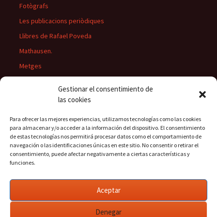
Fotògrafs
Les publicacions periòdiques
Llibres de Rafael Poveda
Mathausen.
Metges
Músics
Gestionar el consentimiento de
Personatges
las cookies
Pintors
Para ofrecer las mejores experiencias, utilizamos tecnologías como las cookies
Presidents del Casino
para almacenar y/o acceder a la información del dispositivo. El consentimiento
de estas tecnologías nos permitirá procesar datos como el comportamiento de
Rectors
navegación o las identificaciones únicas en este sitio. No consentir o retirar el
consentimiento, puede afectar negativamente a ciertas características y
funciones.
Buscar:
Aceptar
Denegar