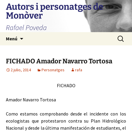
Autors i personatges de
Monòver
Rafael Poveda
Saltar
Buscar:
Menú
al
contenido
FICHADO Amador Navarro Tortosa
2 julio, 2014
Personatges
rafa
FICHADO
Amador Navarro Tortosa
Como estamos comprobando desde el incidente con los
ecologistas que protestaron contra su Plan Hidrológico
Nacional y desde la última manifestación de estudiantes, el