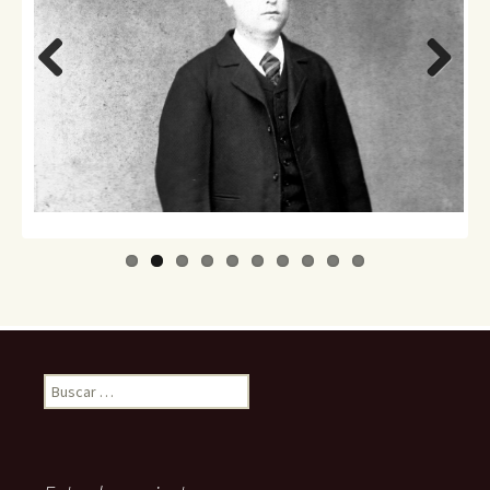
Previo
Next
us
Buscar: