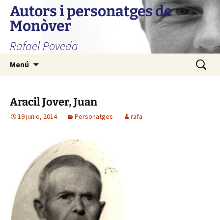
Autors i personatges de
Monòver
Rafael Poveda
Saltar
Buscar:
Menú
al
contenido
Aracil Jover, Juan
19 junio, 2014
Personatges
rafa