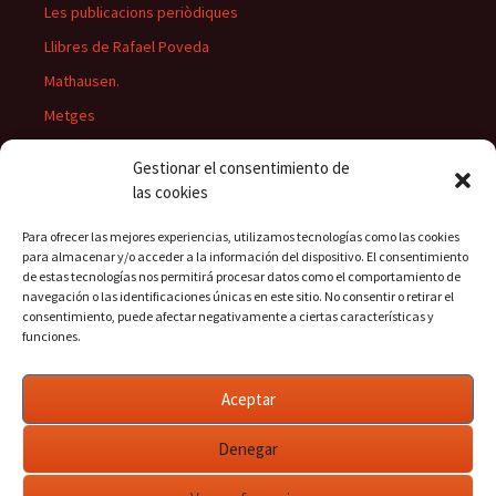
Les publicacions periòdiques
Llibres de Rafael Poveda
Mathausen.
Metges
Músics
Gestionar el consentimiento de
Personatges
las cookies
Pintors
Para ofrecer las mejores experiencias, utilizamos tecnologías como las cookies
Presidents del Casino
para almacenar y/o acceder a la información del dispositivo. El consentimiento
de estas tecnologías nos permitirá procesar datos como el comportamiento de
Rectors
navegación o las identificaciones únicas en este sitio. No consentir o retirar el
consentimiento, puede afectar negativamente a ciertas características y
funciones.
Buscar:
Aceptar
Denegar