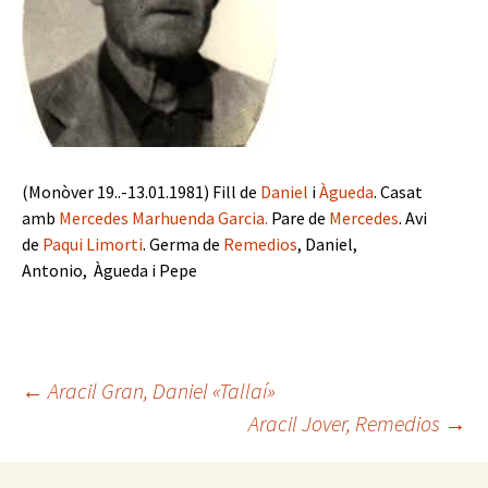
(Monòver 19..-13.01.1981) Fill de
Daniel
i
Àgueda
. Casat
amb
Mercedes Marhuenda Garcia
.
Pare de
Mercedes
. Avi
de
Paqui Limorti
. Germa de
Remedios
, Daniel,
Antonio, Àgueda i Pepe
Navegación
←
Aracil Gran, Daniel «Tallaí»
Aracil Jover, Remedios
→
de