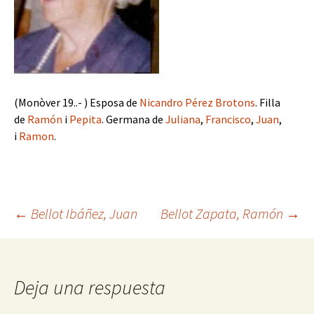
(Monòver 19..- ) Esposa de
Nicandro Pérez Brotons
. Filla
de
Ramón
i
Pepita
. Germana de
Juliana
,
Francisco
,
Juan
,
i
Ramon
.
Navegación
←
Bellot Ibáñez, Juan
Bellot Zapata, Ramón
→
de
Deja una respuesta
entradas