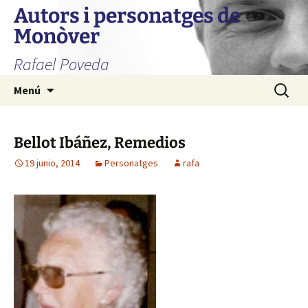
Autors i personatges de
Monòver
Rafael Poveda
Saltar
Buscar:
Menú
al
contenido
Bellot Ibáñez, Remedios
19 junio, 2014
Personatges
rafa