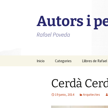
Autors i 
Rafael Poveda
Saltar
Inicio
Categories
Llibres de Rafae
al
contenido
Advocats
Cerdà Cerd
Alcaldes
Fotògrafs
19 junio, 2014
Arquitectes
Metges