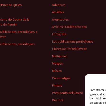
 Poveda Quiles
Advocats
Alcaldes
tario de Cocina de la
Arquitectes
e de Azorín.
Articles i Col·laboracions
publicacions periòdiques a
Fotògrafs
òver
Les publicacions periòdiques
publicacions periòdiques
Llibres de Rafael Poveda
Mathausen.
Metges
Músics
Personatges
Pintors
Para ofrecer 
Presidents del Casino
y/o acceder a
permitirá pr
Rectors
en este sitio