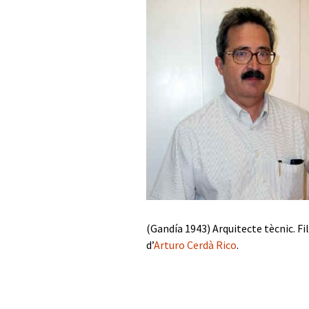
Presidents del Casino
Rectors
Pintors
Arquitectes
Mathausen.
(Gandía 1943) Arquitecte tècnic. Fil
d’
Arturo Cerdà Rico
.