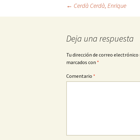
Navegación
←
Cerdà Cerdà, Enrique
de
Deja una respuesta
entradas
Tu dirección de correo electrónico 
marcados con
*
Comentario
*