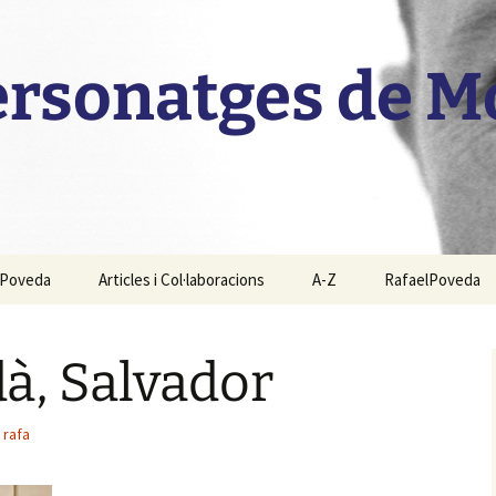
personatges de 
l Poveda
Articles i Col·laboracions
A-Z
RafaelPoveda
à, Salvador
rafa