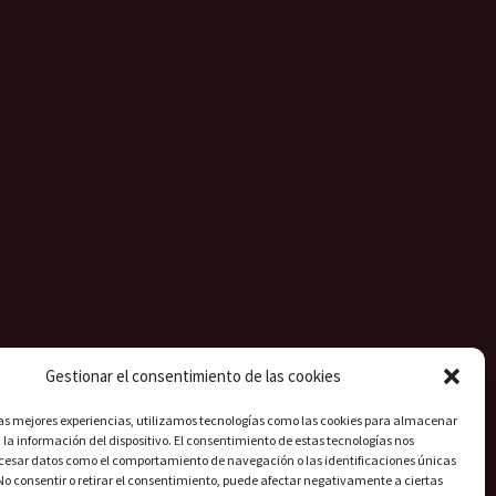
Gestionar el consentimiento de las cookies
las mejores experiencias, utilizamos tecnologías como las cookies para almacenar
 la información del dispositivo. El consentimiento de estas tecnologías nos
ocesar datos como el comportamiento de navegación o las identificaciones únicas
. No consentir o retirar el consentimiento, puede afectar negativamente a ciertas