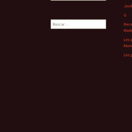
José
G
Buscar:
Rece
Madr
Les 
Mon
Les 