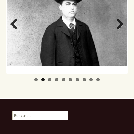
Previo
Next
us
Buscar: