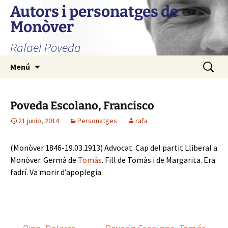
Autors i personatges de
Monòver
Rafael Poveda
Saltar
Buscar:
Menú
al
contenido
Poveda Escolano, Francisco
21 junio, 2014
Personatges
rafa
(Monòver 1846-19.03.1913) Advocat. Cap del partit Lliberal a
Monòver. Germà de
Tomàs
. Fill de Tomàs i de Margarita. Era
fadrí. Va morir d’apoplegia.