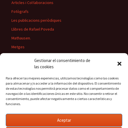
Articles i Col·laboracions
Fotògrafs
Les publicacions periòdiques
Llibres de Rafael Poveda
Mathausen.
Metges
Músics
Gestionar el consentimiento de
Personatges
las cookies
Pintors
Para ofrecer las mejores experiencias, utilizamos tecnologías como las cookies
Presidents del Casino
para almacenar y/o acceder a la información del dispositivo. El consentimiento
de estas tecnologías nos permitirá procesar datos como el comportamiento de
Rectors
navegación o las identificaciones únicas en este sitio. No consentir o retirar el
consentimiento, puede afectar negativamente a ciertas características y
funciones.
Buscar:
Aceptar