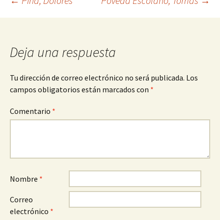
Navegación
←
Pina, Dolores
Poveda Escolano, Tomás
→
de
Deja una respuesta
entradas
Tu dirección de correo electrónico no será publicada.
Los
campos obligatorios están marcados con
*
Comentario
*
Nombre
*
Correo
electrónico
*